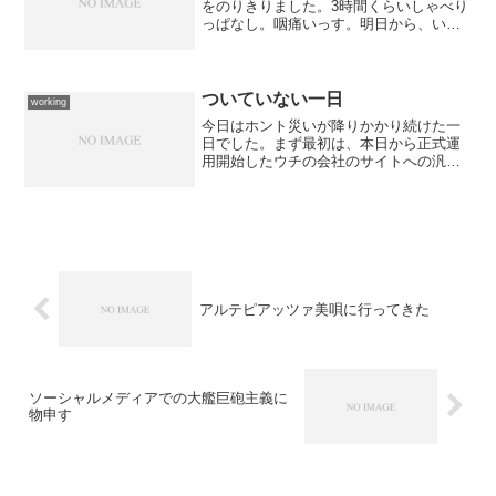
をのりきりました。3時間くらいしゃべり
っぱなし。咽痛いっす。明日から、いよ
いよ大詰めの作業...第一弾がはじまりま
す。来年3月に向けての作業の本格化。ま
だまだスタートしたばかり。これから佳
境が訪れるの...
ついていない一日
working
今日はホント災いが降りかかり続けた一
日でした。まず最初は、本日から正式運
用開始したウチの会社のサイトへの汎用
JPドメインでのアクセスが社内からダメ
になった事。 毎週火曜日に役職者会議
があって、今日は汎用JPドメインでのア
クセスに関してコンテ...
アルテピアッツァ美唄に行ってきた
ソーシャルメディアでの大艦巨砲主義に
物申す