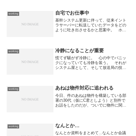
が、その後のデータのケアをしなかった
ようで本日分のデータが空っぽになって
いた。 そのことを、マイミクさ...
自宅でお仕事中
working
基幹システム更新に伴って、従来イント
ラサーバーに転送していたデータをどの
ように吐き出させるかと思案中。 ホス
トからC/Sに更新になったので、同じ構成
でデータを吐き出させるのは面倒だし、
しかも来年度はイントラサーバーの更新
ということで、過去を...
冷静になることが重要
working
慌てず騒がず冷静に。 心の中でパニッ
クになっていても冷静を装う。 それが
システム屋として、そして放送局の技術
屋として重要な能力だと思っている。だ
から僕の座右の銘は「急いては事をし損
じる」僕の現在の業務を引き継ぐ人は、
それをまずは理解して欲し...
あねは物件対応に追われる
working
今日、件のあねは物件を構築している部
署の30代（仮にC君としよう）と別件で
お話をしたのだが、ついでに物件に関し
て話をしたところ何ら違和感を感じてい
ないという事に愕然とした。 つ〜か、
無責任体質を露呈したというか「Bさん
（私のマイミクさん）が...
なんとか…
working
なんとか資料をまとめて...なんとか会議