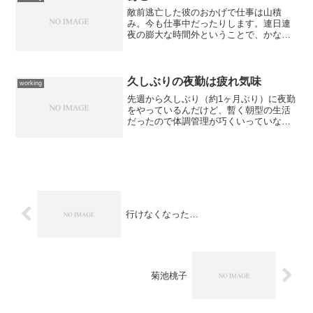
敵前逃亡した彼のおかげで仕事は山積
み。今も仕事中だったりします。連日連
夜の膨大な時間外ということで、かなり
体に無理がかかっている状態だと思う。
ひたすら、眠い...
久しぶりの夜勤は疲れ気味
working
先週から久しぶり（約1ヶ月ぶり）に夜勤
をやっているんだけど、暫く朝型の生活
だったので体調管理が巧くいっていない
ようです。 どうも熟睡できないのが災
いしているのか、それともレンドルミン
を服用して寝ているせいなのか... 勤務
中に眠気が襲ってき...
行けなくなった…
菊池桃子