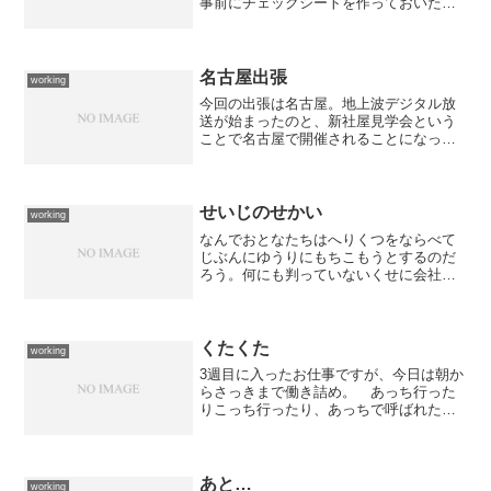
事前にチェックシートを作っておいたこ
ともあり、それほどトラブルもなくスム
ーズに行うことが出来ました。DNSの切
替は、旧サーバーのDNSの設定を新サー
バーと同一にした後...
名古屋出張
working
今回の出張は名古屋。地上波デジタル放
送が始まったのと、新社屋見学会という
ことで名古屋で開催されることになった
のですが... 例年観光コミの会議（いつ
もは上司が出席）なのですが今回は観光
というよりも見学がメインになっていて
マジメな日程になって...
せいじのせかい
working
なんでおとなたちはへりくつをならべて
じぶんにゆうりにもちこもうとするのだ
ろう。何にも判っていないくせに会社の
金を使いたいから、自分の息がかかった
人間に仕事を誘導したいから、だから屁
理屈並べて上にいい顔をして出来もしな
いことをあたかも出来るか...
くたくた
working
3週目に入ったお仕事ですが、今日は朝か
らさっきまで働き詰め。 あっち行った
りこっち行ったり、あっちで呼ばれたり
こっちで呼ばれたり、あっちで指示した
りこっちで指示したり...サーバー移設作
業だったので重たいサーバーを一人でラ
ックに装着したり、...
あと…
working