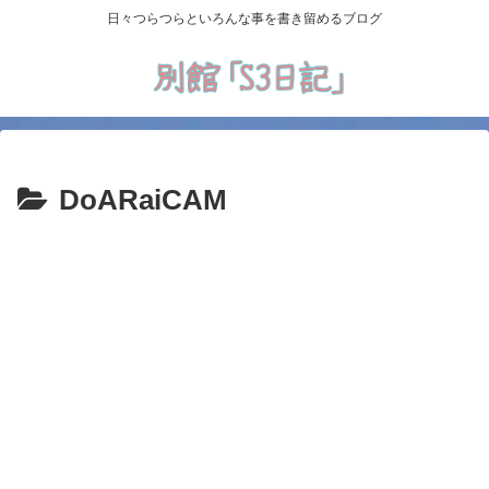
日々つらつらといろんな事を書き留めるブログ
DoARaiCAM