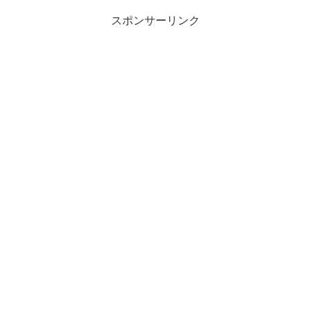
スポンサーリンク