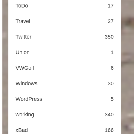
ToDo
17
Travel
27
Twitter
350
Union
1
VWGolf
6
Windows
30
WordPress
5
working
340
xBad
166