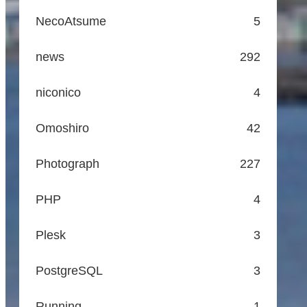
NecoAtsume
5
news
292
niconico
4
Omoshiro
42
Photograph
227
PHP
4
Plesk
3
PostgreSQL
3
Running
1