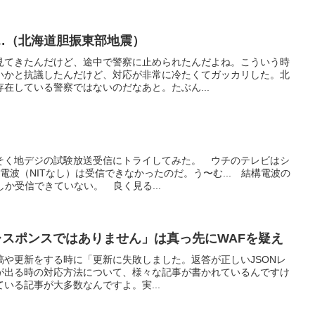
…（北海道胆振東部地震）
見てきたんだけど、途中で警察に止められたんだよね。こういう時
いかと抗議したんだけど、対応が非常に冷たくてガッカリした。北
在している警察ではないのだなあと。たぶん...
そく地デジの試験放送受信にトライしてみた。 ウチのテレビはシ
電波（NITなし）は受信できなかったのだ。う〜む... 結構電波の
しか受信できていない。 良く見る...
レスポンスではありません」は真っ先にWAFを疑え
て投稿や更新をする時に「更新に失敗しました。返答が正しいJSONレ
が出る時の対応方法について、様々な記事が書かれているんですけ
いる記事が大多数なんですよ。実...