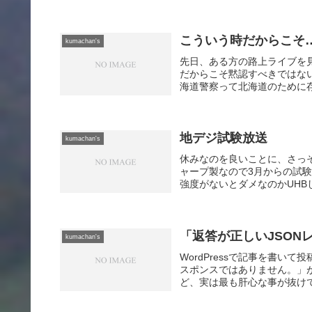
こういう時だからこそ
kumachan's
先日、ある方の路上ライブを
だからこそ黙認すべきではな
海道警察って北海道のために存
地デジ試験放送
kumachan's
休みなのを良いことに、さっ
ャープ製なので3月からの試験
強度がないとダメなのかUHB
「返答が正しいJSON
kumachan's
WordPressで記事を書い
スポンスではありません。」
ど、実は最も肝心な事が抜けて