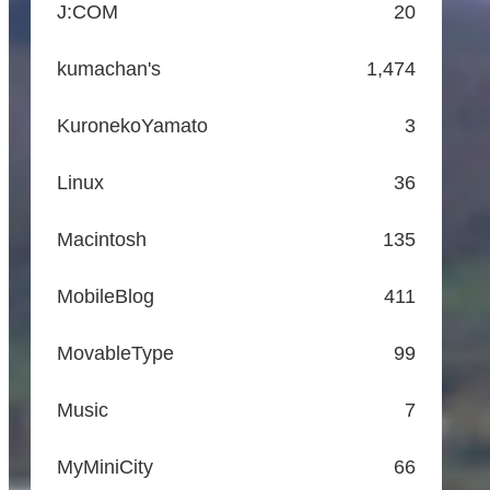
J:COM
20
kumachan's
1,474
KuronekoYamato
3
Linux
36
Macintosh
135
MobileBlog
411
MovableType
99
Music
7
MyMiniCity
66