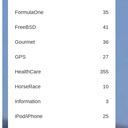
FormulaOne
35
FreeBSD
41
Gourmet
36
GPS
27
HealthCare
355
HorseRace
10
Information
3
iPod/iPhone
25