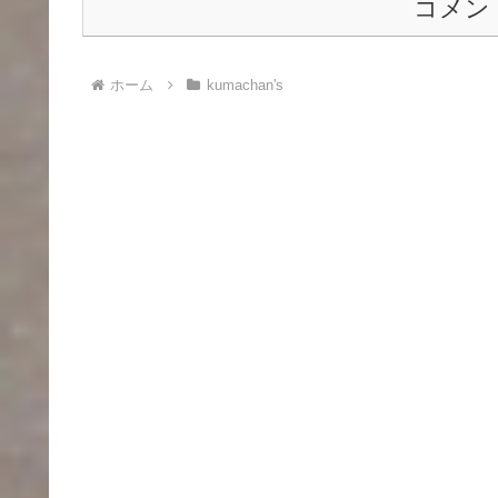
コメン
ホーム
kumachan's