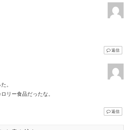
返信
った。
カロリー食品だったな。
返信