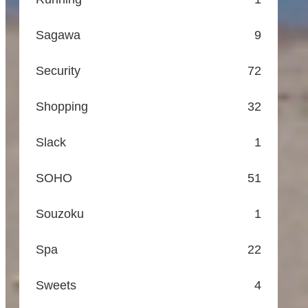
Sagawa
9
Security
72
Shopping
32
Slack
1
SOHO
51
Souzoku
1
Spa
22
Sweets
4