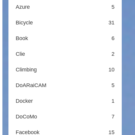
Azure
5
Bicycle
31
Book
6
Clie
2
Climbing
10
DoARaiCAM
5
Docker
1
DoCoMo
7
Facebook
15