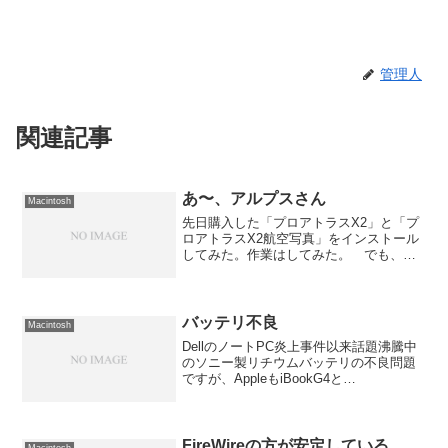
管理人
関連記事
あ〜、アルプスさん
Macintosh
先日購入した「プロアトラスX2」と「プ
ロアトラスX2航空写真」をインストール
してみた。作業はしてみた。 でも、イ
ンストーラーが残念ながら起動に失敗し
インストールそのものが出来ない。 何度
も何度もやってみたがダメ。 テスト用に
新規ユーザーを作...
バッテリ不良
Macintosh
DellのノートPC炎上事件以来話題沸騰中
のソニー製リチウムバッテリの不良問題
ですが、AppleもiBookG4と
PowerBookG4の「バッテリー交換プログ
ラム」をはじめました。 と言うか、ち
ょと前からUSのサイトでは始めていたの
ですが...
FireWireの方が安定している