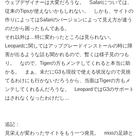
ウェブデザイナーは大変だろうな。 Safariについては、
従来のTipsが使えないかもしれない。 しかも、サイトの
作りによってはSafariのバージョンによって見え方が違う
のだから困ったもんである。
それ以外は…特に変わったところは見られない。
Leopardに関してはアップグレードインストールの時に障
害が出るような話も聞かれるので、暫くは様子見のつも
り。 なので、Tigerの方もメンテしてくれると本当に助
かる。 まぁ、未だにG3も現役で使える状況なので見捨
てるわけにも行かないだろうから、当面はTigerの方もメ
ンテしてくれるんだろうな。 LeopardではG3のサポート
はされなくなったわけだし…
追記：
見栄えが変わったサイトをもう一つ発見。 mixiの足跡と