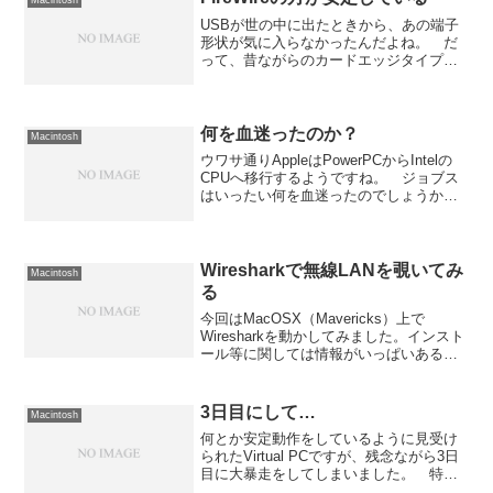
Macintosh
USBが世の中に出たときから、あの端子
形状が気に入らなかったんだよね。 だ
って、昔ながらのカードエッジタイプだ
から不安定な印象をぬぐえなかったんだ
よ。 まぁ、出た当時は最大で12Mbpsと
いう低速系の接続だったので、アレでも
良かったんでしょ...
何を血迷ったのか？
Macintosh
ウワサ通りAppleはPowerPCからIntelの
CPUへ移行するようですね。 ジョブス
はいったい何を血迷ったのでしょうか？
そもそもPowerPCは、そのアーキテクチ
ャから言ってもIntelのCPUみたいに高ク
ロックにしなくても十分早いの...
Wiresharkで無線LANを覗いてみ
Macintosh
る
今回はMacOSX（Mavericks）上で
Wiresharkを動かしてみました。インスト
ール等に関しては情報がいっぱいあるよ
うなので、そちらを参照してください。
まずは、起動直後の画面。「Start」の下
にあるインターフェイスを選ぶところ
3日目にして…
Macintosh
で...
何とか安定動作をしているように見受け
られたVirtual PCですが、残念ながら3日
目に大暴走をしてしまいました。 特に
何もしていない状況だったので、さっぱ