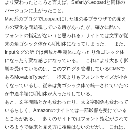
より変わったところと言えば、SafariがLeopardと同様の
バージョンに上がったこと。
Mac系のブログでLeopardにした後の各ブラウザでの見え
方の変化を問題視している所があったが、確かに酷い。
フォントの指定がない（と思われる）サイトでは文字が従
来の角ゴシック体から明朝体になってしまった。 また、
Inputタグの所では何故か明朝体になったり角ゴシック体
になったり変な感じになっている。 これにより大きく影
響を受けているのは、このブログを管理しているCMSで
あるMovableTypeだ。 従来よりもフォントサイズが小さ
くなっているし、従来は角ゴシック体で統一されていたの
が中途半端に明朝体が入ったりしている。
あと、文字間隔とかも変わったり、太文字関係も変わって
いるらしく、Amazonのサイトでは一部影響を受けている
ところがある。 多くのサイトではフォント指定がされて
いるようで従来と見え方に相違はないのだが… これは、