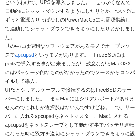
というわけで、UPSを導入しました。 せっかくなんで
自動的にシャットダウンするようにしたりとか、ついでに
ずっと電源入りっぱなしのPowerMacG5にも電源供給し
て連動してシャットダウンできるようにしたりとかしまし
た。
世の中には便利なソフトウェアがあるモノでオープンソー
スで
apcupsd
というモノがあります。 FreeBSDには
portsで導入する事が出来ましたが、残念ながらMacOSX
にはパッケージ的なものがなかったのでソースからコンパ
イルして導入。
UPSとシリアルケーブルで接続するのはFreeBSDのサー
バーにしました。 まぁMacにはシリアルポートがありま
せんのでこれしか選択肢はないんですけどね。 で、サー
バーに入れるapcupsdをネットマスター、Macに入れる
apcupsdをネットスレーブとして動かす事でバッテリ運転
になった時に双方を適切にシャットダウンできるように設