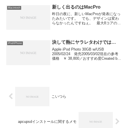
POP3だけ）のみが期限切れのエラーとな
っているの...
新しく出るのはMacPro
Macintosh
昨日の夜に、新しいMacProが発表になっ
たみたいです。 でも、デザインは変わ
らなかったんですねぇ。 最大8コアの
CPUっていうのが売りみたいですけど、
個人的に気になるのは単体でRAID5を組
める事かな。 72時間もキャッシュをバ
ックアップ...
決して熱にヤラレタわけでは…
iPod/iPhone
Apple iPod Photo 30GB w/USB
2005/02/24 発売2005/03/02現在の参考
価格 ￥ 38,800／おすすめ度Created by
AmazonTools(PHP)こいつを買ったので
すよ。 日曜日にポチッ...
こいつら
apcupsdインストールに関するメモ