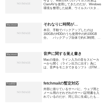
今まで、MacOSXでのウイルス対策は
ClamAVを使用してきたのだが、Windows
環境を整理した結果、ウイルスバスター
のライセンスが余ったので「ウイルスバ
スターforMac」をメインのマシンにイン
ストールしてみた。 機能的にはWindo...
それなりに時間が…
Macintosh
本日、手動でバックアップしたのは
160GBのHDDのうち使用中の約100GB
分。 バックアップ自体で約4.3時間、検
証で約3時間の合計約7.3時間。 まぁ、
いろいろ作業しながらのバックアップだ
ったので若干時間がかかってはいると思
いますが、結...
音声に関する覚え書き
Macintosh
Macの場合、ライン入力の音をスピーカ
ーから聞く（ライン出力に出す）為に
は、音声をモニタできるソフト（DTM系
になる）を起動してモニタ機能を使わな
いとダメ。 まぁ、音声を回り込ませな
いための工夫なんだろうけど、けっこう
不便。 OS標準機能で...
fetchmailの暫定対応
FreeBSD
外部に借りているサーバに、ウェブ用と
メール用のそれぞれのサーバ証明書を入
れているのだが、同じ日に生成したもの
のハズなのに何故かメール（しかもIMAP
は問題なく、fetchmailで取っている