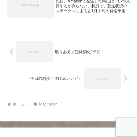
先日、Amazonで発注した時には「いつ入
荷するか判らない」状態で、配送状況の
ステータスによると1月中旬の発送予定に
なっていたのですが、一昨日に発送のメ
ールが届き本日午前中に無事ブツが届き
ました。早速セッティングをしたのです
が、問題が一点。...
取りあえず定休消化1日目
今日の散歩（道庁赤レンガ）
ホーム
Macintosh