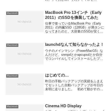
Numbersで開きセルの色を「なし」にし
ただけでアプリが落ちてしまいました。
と同時に、ファイルも壊れてしまったよ
MacBook Pro 13インチ（Early
Macintosh
うで再び開こうと...
2011）のSSDを換装してみた
仕事で使っているMacBook Pro（Early
2011）の内臓SSD（128GB）が満タンに
なってきたのと、大容量のSSDが安くな
ってきたこともあって、換装することに
しました。今回選んだのはこちら。メモ
リ関係では定評のあるTransc...
launchdなんて知らなかったよ！
Macintosh
ウチのメインマシン（PowerMacG5）な
んだけど、snmpdとかapcupsdとか自分
でコンパイルしてインストールしたプロ
グラムを使っているんだよね。 んで、
起動時に自動的に走るよう
に/Library/StartupItemsの中に設定...
はじめての…
Macintosh
昨日の手動バックアップの実績をふまえ
てセットした自動バックアップが今日の
未明に走りました。 初めて動かすので
うまくいくのか心配だったのですが、問
題なく完了。実は毎週月曜日の未明はウ
イルスチェックも走るためG5はもともと
大忙しだったのですが、...
Cinema HD Display
Macintosh