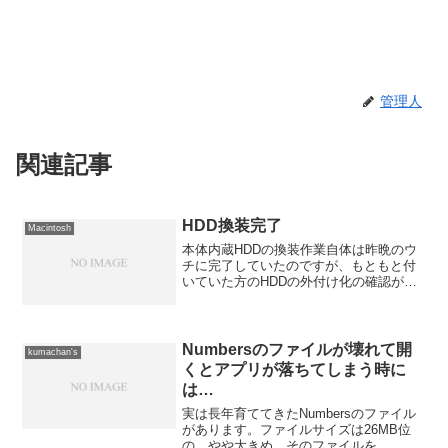
管理人
関連記事
HDD換装完了
Macintosh
本体内蔵HDDの換装作業自体は昨晩のウ
チに完了していたのですが、もともと付
いていた方のHDDの外付け化の確認が取
れていませんでした。 先ほど、接続し
てみたところ問題は見あたらないような
ので一連の換装作業は終了と言うことに
なります。それにして...
Numbersのファイルが壊れて開
kumachan's
くとアプリが落ちてしまう時に
は…
実は長年育ててきたNumbersのファイル
があります。ファイルサイズは26MB位
の、やや大きめ。そのファイルを