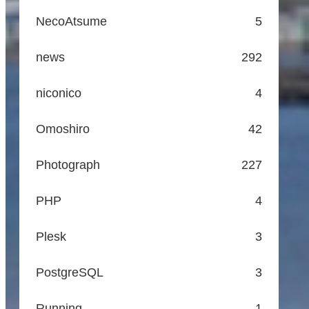
NecoAtsume
5
news
292
niconico
4
Omoshiro
42
Photograph
227
PHP
4
Plesk
3
PostgreSQL
3
Running
1