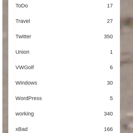
ToDo
17
Travel
27
Twitter
350
Union
1
VWGolf
6
Windows
30
WordPress
5
working
340
xBad
166