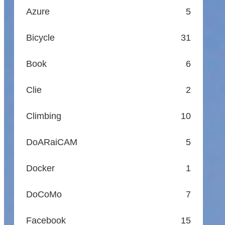
Azure
5
Bicycle
31
Book
6
Clie
2
Climbing
10
DoARaiCAM
5
Docker
1
DoCoMo
7
Facebook
15