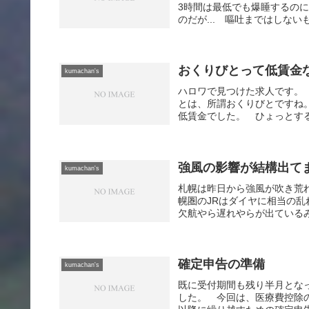
3時間は最低でも爆睡するの
のだが... 嘔吐まではしない
おくりびとって低賃金
kumachan's
ハロワで見つけた求人です。 
とは、所謂おくりびとですね
低賃金でした。 ひょっとする
強風の影響が結構出て
kumachan's
札幌は昨日から強風が吹き荒
幌圏のJRはダイヤに相当の
欠航やら遅れやらが出ているみ
確定申告の準備
kumachan's
既に受付期間も残り半月とな
した。 今回は、医療費控除