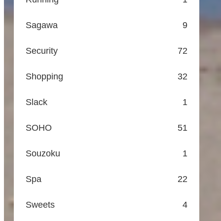
Sagawa
9
Security
72
Shopping
32
Slack
1
SOHO
51
Souzoku
1
Spa
22
Sweets
4