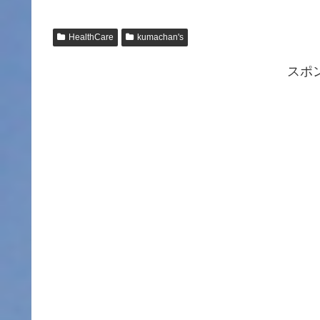
HealthCare
kumachan's
スポ