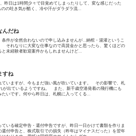
に、昨日は1時間少々で目覚めてしまったりして、変な感じだった
ものの吐き気が酷く、冷や汗がダラダラ流...
なんだね
条件が全然合わないので申し込みませんが...納棺・湯灌というこ
。 それなりに大変な仕事なので高賃金かと思ったら、驚くほどの
と未経験者歓迎案件かもしれませんけど...
ますね
れていますが、今もまだ強い風が吹いています。 その影響で、札
乱れが出ているようですね。 また、新千歳空港発着の飛行機にも
たいです。何やら昨日は、札幌に入ってくる...
っている確定申告・還付申告ですが、昨日一日かけて書類を作りま
の還付申告と、株式取引での損失（昨年はマイナスだった）を翌年