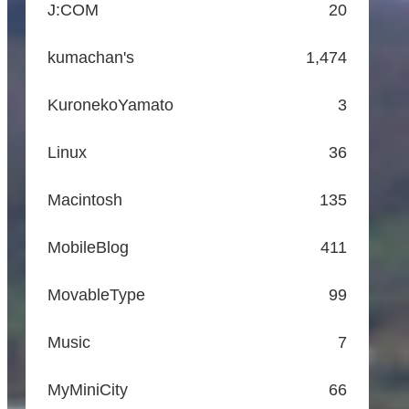
J:COM
20
kumachan's
1,474
KuronekoYamato
3
Linux
36
Macintosh
135
MobileBlog
411
MovableType
99
Music
7
MyMiniCity
66