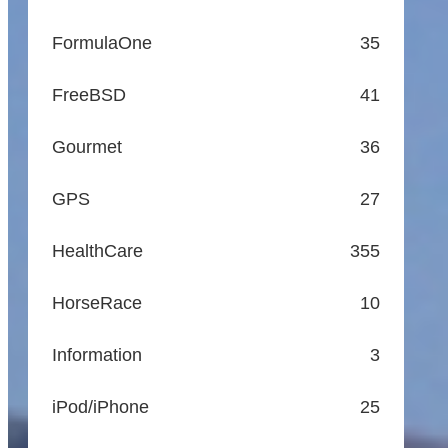
FormulaOne
35
FreeBSD
41
Gourmet
36
GPS
27
HealthCare
355
HorseRace
10
Information
3
iPod/iPhone
25