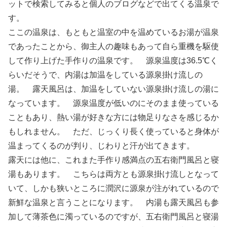
ットで検索してみると個人のブログなどで出てくる温泉で
す。
ここの温泉は、もともと温室の中を温めているお湯が温泉
であったことから、御主人の趣味もあって自ら重機を駆使
して作り上げた手作りの温泉です。 源泉温度は36.5℃く
らいだそうで、内湯は加温をしている源泉掛け流しの
湯。 露天風呂は、加温をしていない源泉掛け流しの湯に
なっています。 源泉温度が低いのにそのまま使っている
こともあり、熱い湯が好きな方には物足りなさを感じるか
もしれません。 ただ、じっくり長く使っていると身体が
温まってくるのが判り、じわりと汗が出てきます。
露天には他に、これまた手作り感満点の五右衛門風呂と寝
湯もあります。 こちらは両方とも源泉掛け流しとなって
いて、しかも狭いところに潤沢に源泉が注がれているので
新鮮な温泉と言うことになります。 内湯も露天風呂も参
加して薄茶色に濁っているのですが、五右衛門風呂と寝湯