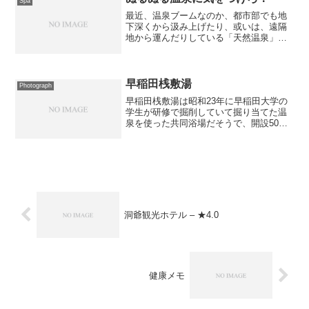
Spa
最近、温泉ブームなのか、都市部でも地
下深くから汲み上げたり、或いは、遠隔
地から運んだりしている「天然温泉」が
増えている。 そういった所では限られ
た湯量で大量の人を受け容れるため「循
環・消毒」が基本となっているよう
だ。 それでも「天然温泉」と...
早稲田桟敷湯
Photograph
早稲田桟敷湯は昭和23年に早稲田大学の
学生が研修で掘削していて掘り当てた温
泉を使った共同浴場だそうで、開設50周
年の平成10年に立て替えられて現在の建
物になったそうです。建物の構造は面白
くて下の写真が正面から見たところなの
ですが、中央の通路...
洞爺観光ホテル – ★4.0
健康メモ