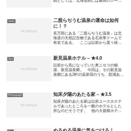
由としては、北海道的には最高のシーズ
ンで3連休ですから予約を取ろうというア
クションを起こしたときには既にいっぱ
いで選択の余地はなかったというのもあ
ります。 基本的には温...
二股らぢうむ温泉の運命は如何
news
に！？
長万部にある「二股らぢうむ温泉」は北
海道の天然記念物である石灰華ドームで
有名である。 ここは以前から度々経営
者が変わっていたそうであるが、現在の
経営者は消費者金融の三和ファイナンス
になっている。 ところが、その三和フ
新見温泉ホテル – ★4.0
Spa
ァイナンスが昨日、債権者...
以前から気になっていた奥ニセコの秘
湯、新見温泉郷。 今回は、その新見温
泉郷にある2軒の温泉宿のうち、舘浦あざ
らし氏推奨の新見温泉ホテルに宿泊しま
した。 到着すると癒し系の女性が出迎
えてくれました。 後で調べると、ここ
のお嬢さんだそうです。 ...
知床夕陽のあたる家 – ★3.5
Photograph
知床夕陽のあたる家は以前ユースホステ
ルであったところを一般のホテルとした
所なのだそうです。 他の大規模ホテル
にはないアットホームな感じは、そんな
ところから来るのでしょうか？ ここの
料金体系は部屋代＋食事代という構成に
なっており、食事が夕食の...
ぬるぬる温泉に気をつけろ！