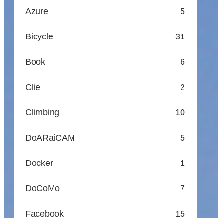
Azure
5
Bicycle
31
Book
6
Clie
2
Climbing
10
DoARaiCAM
5
Docker
1
DoCoMo
7
Facebook
15