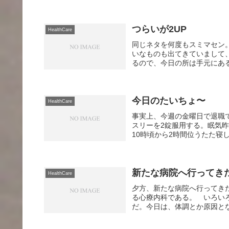
つらいが2UP
HealthCare
同じネタを何度もスミマセン
いなものも出てきていまして
るので、今日の所は手元にある
今日のたいちょ〜
HealthCare
事実上、今週の金曜日で退職
スリーを2錠服用する。眠気
10時頃から2時間位うたた寝
新たな病院へ行ってき
HealthCare
夕方、新たな病院へ行ってき
る心療内科である。 いろい
だ。今日は、体調とか原因とな