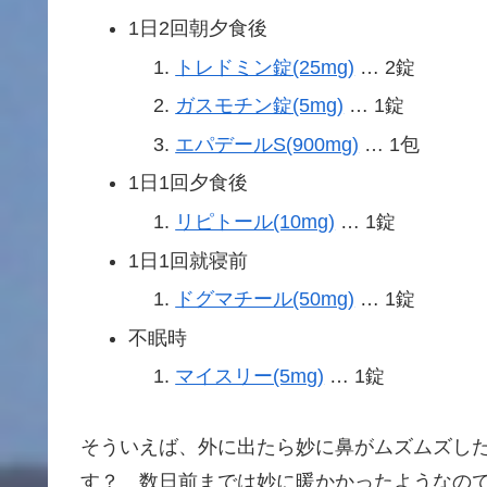
1日2回朝夕食後
トレドミン錠(25mg)
… 2錠
ガスモチン錠(5mg)
… 1錠
エパデールS(900mg)
… 1包
1日1回夕食後
リピトール(10mg)
… 1錠
1日1回就寝前
ドグマチール(50mg)
… 1錠
不眠時
マイスリー(5mg)
… 1錠
そういえば、外に出たら妙に鼻がムズムズし
す？ 数日前までは妙に暖かかったようなの