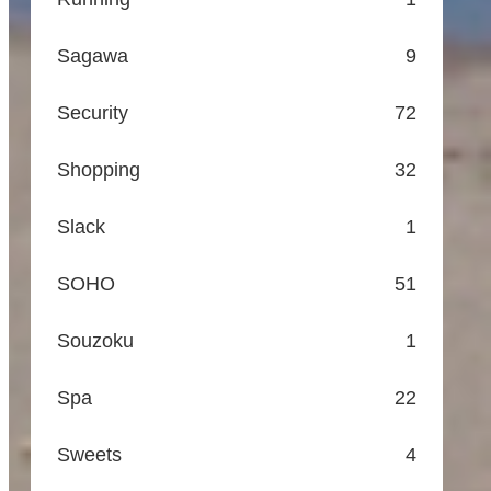
Sagawa
9
Security
72
Shopping
32
Slack
1
SOHO
51
Souzoku
1
Spa
22
Sweets
4