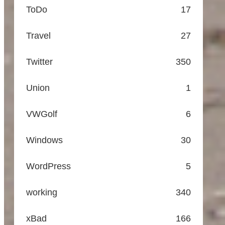
ToDo
17
Travel
27
Twitter
350
Union
1
VWGolf
6
Windows
30
WordPress
5
working
340
xBad
166