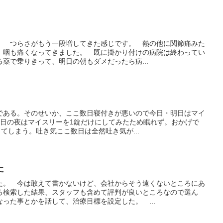
。 つらさがもう一段増してきた感じです。 熱の他に関節痛みた
、咽も痛くなってきました。 既に掛かり付けの病院は終わってい
薬で乗りきって、明日の朝もダメだったら病...
である。そのせいか、ここ数日寝付きが悪いので今日・明日はマイ
昨日の夜はマイスリーを1錠だけにしてみたため眠れず。おかげで
してしまう。吐き気ここ数日は全然吐き気が...
た
た。 今は敢えて書かないけど、会社からそう遠くないところにあ
ろ検索した結果、スタッフも含めて評判が良いところなので選ん
った事とかを話して、治療目標を設定した。 ...