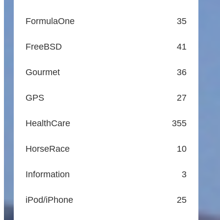
FormulaOne
35
FreeBSD
41
Gourmet
36
GPS
27
HealthCare
355
HorseRace
10
Information
3
iPod/iPhone
25