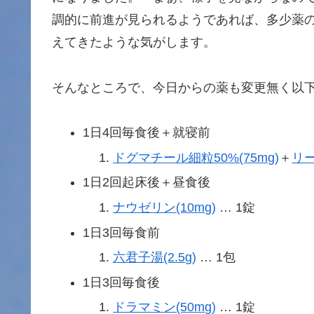
調的に前進が見られるようであれば、多少薬
えてきたような気がします。
そんなところで、今日からの薬も変更無く以
1日4回毎食後＋就寝前
ドグマチール細粒50%(75mg)
＋
リー
1日2回起床後＋昼食後
ナウゼリン(10mg)
… 1錠
1日3回毎食前
六君子湯(2.5g)
… 1包
1日3回毎食後
ドラマミン(50mg)
… 1錠