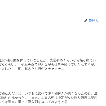
管理人
らは小康状態を保っていましたが、先週初めくらいから熱が出てい
.3℃くらい。 それを薬で抑えながら仕事を続けていたんですが、
ました。 朝、起きたら喉がメチャクチ...
に寝たんだけど、いつもに比べて少々寝付きが悪くなったのと、途
に眠りが浅かった。 まぁ、土日の朝は予定がない限り無理に早起
くは週末に限って導入剤を抜いてみようと思...