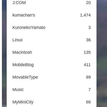
J:COM
20
kumachan's
1,474
KuronekoYamato
3
Linux
36
Macintosh
135
MobileBlog
411
MovableType
99
Music
7
MyMiniCity
66