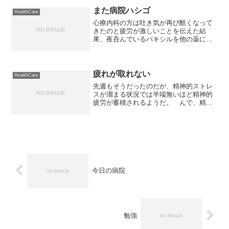
ヒー今日は朝食と共に飲む一杯のみ。そ
の他土日は必ずと言っ...
また病院ハシゴ
HealthCare
心療内科の方は吐き気が再び酷くなって
きたのと疲労が激しいことを伝えた結
果、夜呑んでいるパキシルを他の薬に変
えることになった。 その他、異常な眠
けは薬が効いている証拠と言うことで特
に問題なし。内科の方は、昨日の胃カメ
ラの結果を基に主治医と検討...
疲れが取れない
HealthCare
先週もそうだったのだが、精神的ストレ
スが溜まる状況では半端無いほど精神的
疲労が蓄積されるようだ。 んで、精神
的疲労というのは休養したから解消され
るものではない。 肉体的疲労ならば十
分な休養を取れば自然と回復するものだ
が、精神的疲労は全然ダメ...
今日の病院
勉強