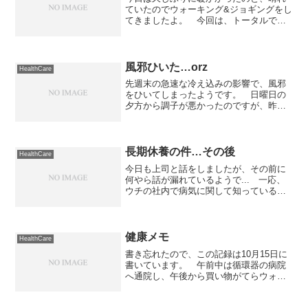
ていたのでウォーキング&ジョギングをし
てきましたよ。 今回は、トータルで
2kmくらいジョギングしましたが、やっ
ぱり続けて走ることが出来ないのが辛い
ところ。 とりあえず、徐々に距離を伸
ばしていくしかないな〜...
風邪ひいた…orz
HealthCare
先週末の急速な冷え込みの影響で、風邪
をひいてしまったようです。 日曜日の
夕方から調子が悪かったのですが、昨日
は完全にダウンしてしまい一日中寝て過
ごしました。 もちろん、薬も飲みつつ
ですけど。 症状は熱っぽい感じがする
のと、節々の痛みですね。...
長期休養の件…その後
HealthCare
今日も上司と話をしましたが、その前に
何やら話が漏れているようで... 一応、
ウチの社内で病気に関して知っているの
はブログを見ているマイミクさん達と今
の上司2名＋もっと偉い人1名＆前の上司2
名だけのハズなんですが、何故か全然関
係のない人が長期...
健康メモ
HealthCare
書き忘れたので、この記録は10月15日に
書いています。 午前中は循環器の病院
へ通院し、午後から買い物がてらウォー
キングをしました。体調眠気特になし。
吐き気特になし。倦怠感特になし。コー