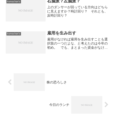
右脳派？左脳派？
kumachan's
た段階で異動になった。 会...
上のダンサーが回っている方向はどちら
に見えますか？時計回り？ それとも、
反時計回り？
雇用を生み出す
kumachan's
雇用がなければ雇用を生み出すことも選
択肢の一つだよな、と考えたのは今年の
初め。 でも、まとまった資金がなけれ
ば始められないのは世の常。 幸い、ウ
チは家計を分離してきたので、ツレに蓄
えがあった。 もちろん自分の蓄えも拠
出して、ツレにも出資して...
株の恐ろしさ
今日のランチ