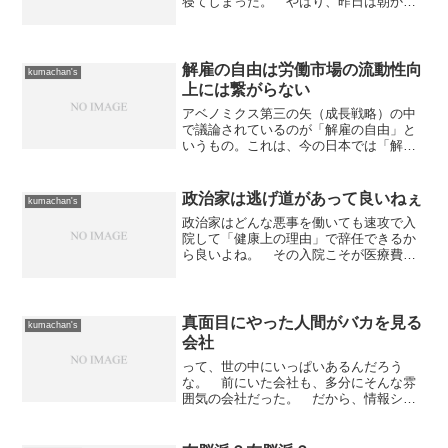
寝てしまった。 やはり、昨日は朝から
活動したので疲れていたのだろう。 1時
くらいから眠気が来て、3時過ぎまで頑張
ったんだけど、残念ながらダウン。 3時
間ほど寝てしまった...
解雇の自由は労働市場の流動性向
kumachan's
上には繋がらない
アベノミクス第三の矢（成長戦略）の中
で議論されているのが「解雇の自由」と
いうもの。これは、今の日本では「解雇
の自由」が制限されているので、その制
限を撤廃すべしと言うことのようです。
彼等の理屈では「解雇の自由」が確保さ
政治家は逃げ道があって良いねぇ
kumachan's
れれば労働市場の流動性が...
政治家はどんな悪事を働いても速攻で入
院して「健康上の理由」で辞任できるか
ら良いよね。 その入院こそが医療費を
押し上げている無駄な入院であるのに...
御多分に漏れず、今回もまた「JR無料パ
スを利用して不倫旅行」した官房副長官
が「健康上の理由」...
真面目にやった人間がバカを見る
kumachan's
会社
って、世の中にいっぱいあるんだろう
な。 前にいた会社も、多分にそんな雰
囲気の会社だった。 だから、情報シス
テム担当になったときに業務の効率化に
取り組んだら、そんなプロジェクトが動
き出してシステム構築のフェイズに入っ