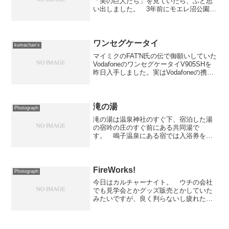
「美の巨人たち」を見ていたら、ふと思
い出しました。 3年前にモエレ沼公園へ
行ったときのことを... ちなみに、今年
ようやく完成しましたが、完成してから
はまだ行っていません。上の写真は、そ
の時に撮ったもの。 ...
ワンセグケータイ
kumachan's
マイミクのFAT'N氏の伝で御願いしていた
VodafoneのワンセグケータイV905SHを
昨日入手しました。実はVodafoneの携帯
は会社のサーバーから機械的に送られて
くる警告メール以外は殆ど使っていなく
て、一番安いプランの基本料を毎月払...
滝の湯
Photograph
滝の湯は温泉神社のすぐ下、宿泊した湯
の宿吟の庄のすぐ前にある共同湯で
す。 鳴子温泉にある宿では入浴券を配
布しているみたいで、僕たちもその券で
利用しました。 ちなみに現金ではいる
と150円とのこと。建物は木造のかなり古
い感じがするもので、脱衣...
FireWorks!
Photograph
今日はカルチャーナイト。 ウチの会社
でも見学会とかグッズ販売とかしていた
みたいですが、良く判らないし疲れたの
でトッとと帰ってきました。家に着いた
らラッキーな事に、まだ花火大会をやっ
ていたので飲み物を用意してベランダで