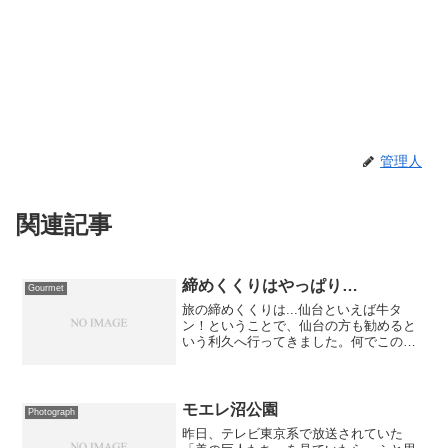
管理人
関連記事
締めくくりはやっぱり…
Gourmet
旅の締めくくりは...仙台といえば牛タ
ン！ということで、仙台の方も勧めると
いう利久へ行ってきました。何でこの店
にしたのかというと... 以前出張で仙台
に来たときに地元の方に連れてこられた
店で、何と言っても分厚いタンが美味し
かったので「絶対に...
モエレ沼公園
Photograph
昨日、テレビ東京系で放送されていた