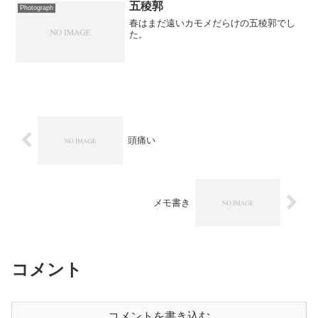
鑑賞。 ついでに写真を撮...
五稜郭
Photograph
春はまだ遠いカモメだらけの五稜郭でし
た。
頭痛い
メモ書き
コメント
コメントを書き込む