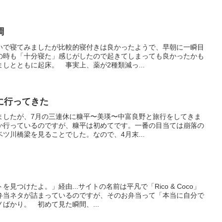
調
いで寝てみましたが比較的寝付きは良かったようで、早朝に一瞬目
の時も「十分寝た」感じがしたので起きてしまっても良かったかも
しとともに起床。 事実上、薬が2種類減っ...
に行ってきた
ましたが、7月の三連休に糠平〜美瑛〜中富良野と旅行をしてきま
か行っているのですが、糠平は初めてです。一番の目当ては崩落の
ツ川橋梁を見ることでした。なので、4月末...
見つけたよ。」経由...サイトの名前は平凡で「Rico & Coco」
弁当ネタが詰まっているのですが、そのお弁当って「本当に自分で
ばかり。 初めて見た瞬間、...