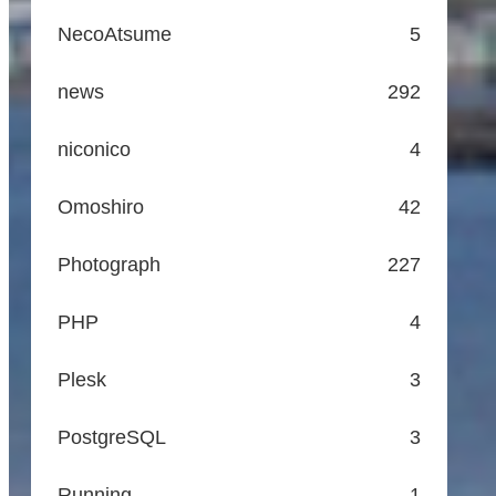
NecoAtsume
5
news
292
niconico
4
Omoshiro
42
Photograph
227
PHP
4
Plesk
3
PostgreSQL
3
Running
1