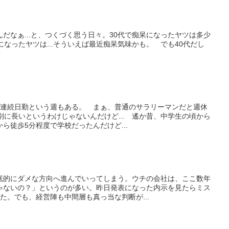
だなぁ...と、つくづく思う日々。30代で痴呆になったヤツは多少
になったヤツは...そういえば最近痴呆気味かも。 でも40代だし
4連続日勤という週もある。 まぁ、普通のサラリーマンだと週休
別に長いというわけじゃないんだけど... 遙か昔、中学生の頃から
ら徒歩5分程度で学校だったんだけど...
底的にダメな方向へ進んでいってしまう。ウチの会社は、ここ数年
ゃないの？」というのが多い。昨日発表になった内示を見たらミス
た。でも、経営陣も中間層も真っ当な判断が...