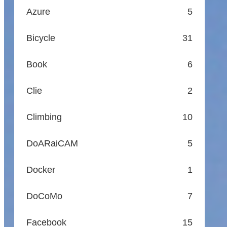
Azure
5
Bicycle
31
Book
6
Clie
2
Climbing
10
DoARaiCAM
5
Docker
1
DoCoMo
7
Facebook
15