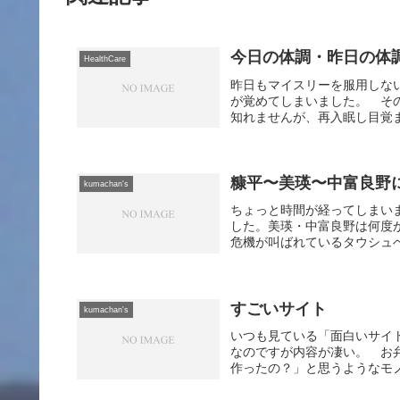
今日の体調・昨日の体
HealthCare
昨日もマイスリーを服用しな
が覚めてしまいました。 そ
知れませんが、再入眠し目覚ま
糠平〜美瑛〜中富良野
kumachan's
ちょっと時間が経ってしまい
した。美瑛・中富良野は何度
危機が叫ばれているタウシュベ
すごいサイト
kumachan's
いつも見ている「面白いサイトを
なのですが内容が凄い。 お
作ったの？」と思うようなモノ