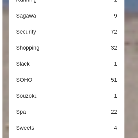
Sagawa
9
Security
72
Shopping
32
Slack
1
SOHO
51
Souzoku
1
Spa
22
Sweets
4