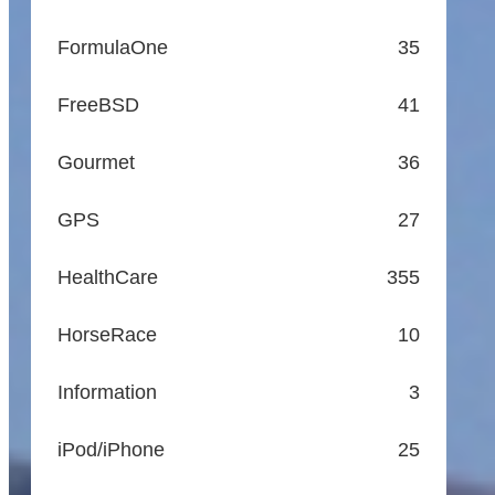
FormulaOne
35
FreeBSD
41
Gourmet
36
GPS
27
HealthCare
355
HorseRace
10
Information
3
iPod/iPhone
25