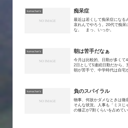
痴呆症
kumachan's
最近は若くして痴呆症になるん
哀れんでやろう。20代で痴呆
な。 まっ、いっか。
朝は苦手だなぁ
kumachan's
今月は比較的、日勤が多くて
2日として5連続日勤だから、
朝が苦手で、中学時代は自宅か
負のスパイラル
kumachan's
物事、何故かダメなときは徹
そんな状況。人事も「ミスじ
の修正が7割くらいを占めてい