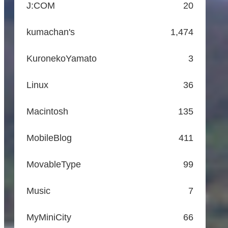
J:COM
20
kumachan's
1,474
KuronekoYamato
3
Linux
36
Macintosh
135
MobileBlog
411
MovableType
99
Music
7
MyMiniCity
66