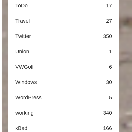
ToDo
17
Travel
27
Twitter
350
Union
1
VWGolf
6
Windows
30
WordPress
5
working
340
xBad
166