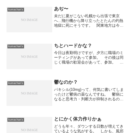
あぢ〜
kumachan's
未だに夏がこない札幌から出張で東京
へ...飛行機から降り立ったとたんの灼熱
地獄に死にそうです。 関東地方は今日
が梅雨明けだそうで、湿度はそれほど高
くは感じないのですが30℃超の気温はさ
すがに堪えます。 北海道は20℃くらい
ですからねぇ。とり...
ちとハードかな？
kumachan's
今日は夜勤明けですが、夕方に職場のミ
ーティングがあって参加。 その後は同
じく職場の歓迎会があって、参加。 そ
の為、今日は2時間しか仮眠が取れており
まへん。 シャワーを浴びて目を覚まし
たけど、ちと眠いかな。明日は休みです
が、夕方に会社のミーテ...
鬱なのか？
kumachan's
パキシル(10mg)って、何気に書いてしま
ったけど鬱病の薬なんですね。 鬱病に
なると思考力・判断力が抑制されるのだ
そうで、と言うことは投資系でも判断の
誤りとかが発生してしまうのだろうか？
そうはなりたくないなぁ... せっかくマ
ネックスに口座...
とにかく体力作りかぁ
kumachan's
どうも年々、ダウンする日数が増えてき
ているような気がする。 しかも、風邪