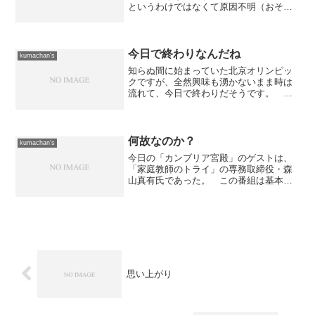
というわけではなくて原因不明（おそら
く疲れ）のダウン。 今回もそうだし。
こりゃいかん！と言うわけで、今週末か
らツレと一緒にランニングをすることに
した。 ツレは幼少の頃か...
今日で終わりなんだね
kumachan's
知らぬ間に始まっていた北京オリンピッ
クですが、全然興味も湧かないまま時は
流れて、今日で終わりだそうです。 何
だか盛り上がりに欠けるオリンピックだ
ったというか、非民主主義国家にありが
ちな「無理に作られた祭典」だったよう
な気がします。それにして...
何故なのか？
kumachan's
今日の「カンブリア宮殿」のゲストは、
「家庭教師のトライ」の専務取締役・森
山真有氏であった。 この番組は基本的
に各分野のトップの人をゲストとして呼
ぶのだが、何故今回は「トップ」ではな
かったのか疑問だった。 まぁ、企業活
動の中では表に立っている...
思い上がり