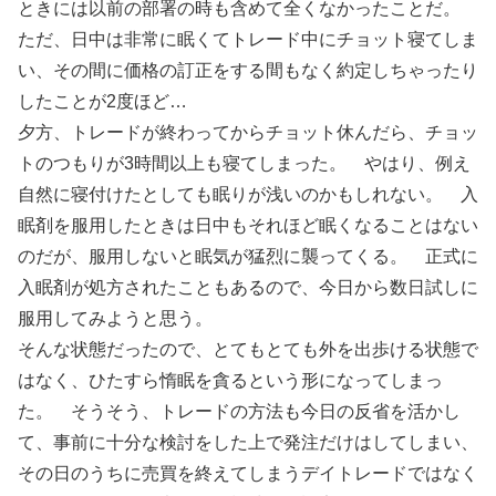
ときには以前の部署の時も含めて全くなかったことだ。
ただ、日中は非常に眠くてトレード中にチョット寝てしま
い、その間に価格の訂正をする間もなく約定しちゃったり
したことが2度ほど…
夕方、トレードが終わってからチョット休んだら、チョッ
トのつもりが3時間以上も寝てしまった。 やはり、例え
自然に寝付けたとしても眠りが浅いのかもしれない。 入
眠剤を服用したときは日中もそれほど眠くなることはない
のだが、服用しないと眠気が猛烈に襲ってくる。 正式に
入眠剤が処方されたこともあるので、今日から数日試しに
服用してみようと思う。
そんな状態だったので、とてもとても外を出歩ける状態で
はなく、ひたすら惰眠を貪るという形になってしまっ
た。 そうそう、トレードの方法も今日の反省を活かし
て、事前に十分な検討をした上で発注だけはしてしまい、
その日のうちに売買を終えてしまうデイトレードではなく