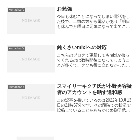
た。 前の会社で御世話になった人で、
定年退職してから雇用延長...
お勉強
kumachan's
今日も休むことになってしまい電話をし
た後で、上司の方から電話があり「明日
も休んで月曜日に元気になって出てこ
い」という言葉を頂きました。 という
ことで、明日は体調に関係なく休める
（仕事的にもやることが少ない）ことに
なったので、投資に関してじっ...
鈍くさいmixiへの対応
kumachan's
こちらのブログで更新してもmixiが拾っ
てくれるのは数時間後になってしまうこ
とが多くて、クソも役に立たなかった
（それ故、β版なのか？）ので何とかなら
ないものかと思案していたら...
MovableTypeのプラグインではないので
すが便利なプ...
スマイリーキクチ氏が小野勇容疑
kumachan's
者のアカウントを晒す違和感
この記事を書いているのは2022年10月13
日の21時57分です。その段階での状況で
投稿していることをあらかじめ御了承く
ださい。さて、スマイリーキクチ氏が21
時10分に以下の投稿をしました。ネット
の検索履歴からAI等が分析して、興味が
ある情...