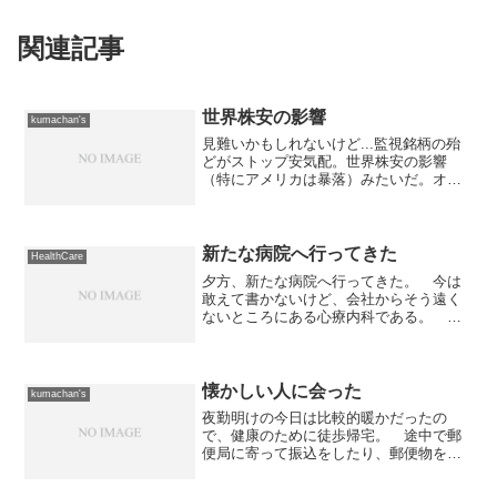
関連記事
世界株安の影響
kumachan's
見難いかもしれないけど...監視銘柄の殆
どがストップ安気配。世界株安の影響
（特にアメリカは暴落）みたいだ。オソ
ロス...
新たな病院へ行ってきた
HealthCare
夕方、新たな病院へ行ってきた。 今は
敢えて書かないけど、会社からそう遠く
ないところにある心療内科である。 い
ろいろ検索した結果、スタッフも含めて
評判が良いところなので選んだ。今日
は、体調とか原因となった事とかを話し
て、治療目標を設定した。 ...
懐かしい人に会った
kumachan's
夜勤明けの今日は比較的暖かだったの
で、健康のために徒歩帰宅。 途中で郵
便局に寄って振込をしたり、郵便物を出
したりして帰ってきたのだが...そんな帰
宅途中に、偶然にも懐かしい人に会っ