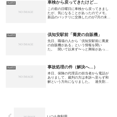
で道民の森方面へドライブ...
車検から戻ってきたけど…
AudiS3
この前の日曜日に車検から戻ってきまし
たが、気になることがあったのでメモ。
新品のバッテリに交換したのが7月の末
で、車検に出したのが8月の始め。 その
間、ちょうど10日間くらいなんだけど
「バッテリが弱っているようなのでチャ
ージしておきましたから...
倶知安駅前「蕎麦の自販機」
AudiS3
先日、職場の人から「倶知安駅前に蕎麦
の自販機がある」という情報を聞い
た。 聞いて以来ず〜っと興味があった
のだが、なかなか行く機会が無くて延び
延びになっていたのだが、秋になり紅葉
の状況も見たくてニセコまでドライブす
ることにし、ついでに見てくる...
事故処理の件（解決へ…）
AudiS3
本日、保険の代理店の担当者から電話が
ありまして、裁判の方は本訴へ至らず和
解という方向になりました。 過失割合
は7対3ということで、こちらが3割被ると
言うことになりましたが、迅速な解決を
図りたいという思惑が一致したところ
で、やむを得ずではあり...
いつも御利用…