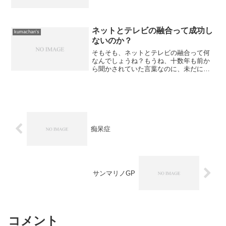
飴なめながら仕事していました。普通の
お菓子ののど飴もなめますが、やっぱり
南天のど飴でしょう。あと、たまに薬も
のんだりして...で...
ネットとテレビの融合って成功し
kumachan's
ないのか？
そもそも、ネットとテレビの融合って何
なんでしょうね？もうね、十数年も前か
ら聞かされていた言葉なのに、未だに正
体が現れないですけど。ニコ動みたいな
ものを求めているのならば、敢えてテレ
ビでやる必要はないわけで、制作能力が
あるプロダクションがネッ...
痴呆症
サンマリノGP
コメント