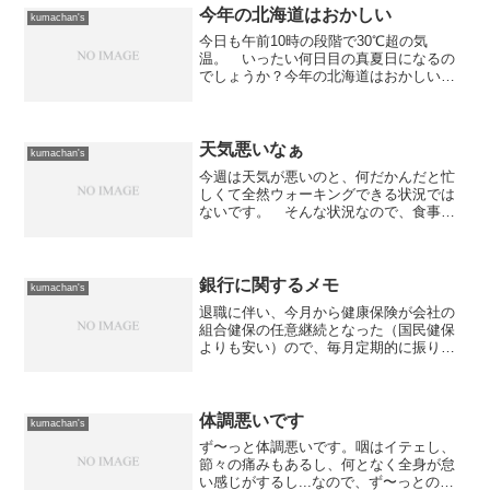
とサラリーマンと一緒の控除額し...
今年の北海道はおかしい
kumachan's
今日も午前10時の段階で30℃超の気
温。 いったい何日目の真夏日になるの
でしょうか？今年の北海道はおかしいで
す。 いや、ここ数年の北海道といった
方が良いかもしれません。 梅雨のよう
なムシムシジメジメした期間があったと
思ったら、連日の真夏日。...
天気悪いなぁ
kumachan's
今週は天気が悪いのと、何だかんだと忙
しくて全然ウォーキングできる状況では
ないです。 そんな状況なので、食事で
体重をコントロールして維持していると
いう感じ。 あんまり健康的であるとは
言えないなぁ。それにしても一気に寒く
なってきました。 ウォー...
銀行に関するメモ
kumachan's
退職に伴い、今月から健康保険が会社の
組合健保の任意継続となった（国民健保
よりも安い）ので、毎月定期的に振り込
む必要が出てきた。 その為にいろいろ
調べてみたメモ。 最終的にはイーバン
ク銀行に口座を新規で開設した。 それ
にしても...銀行口座多...
体調悪いです
kumachan's
ず〜っと体調悪いです。咽はイテェし、
節々の痛みもあるし、何となく全身が怠
い感じがするし...なので、ず〜っとのど