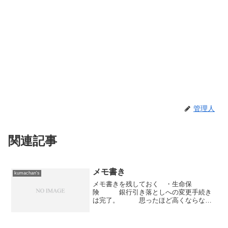
管理人
関連記事
メモ書き
kumachan's
メモ書きを残しておく ・生命保
険 銀行引き落としへの変更手続き
は完了。 思ったほど高くならなか
ったので月払いにした。 保険屋の
話によると、法人成りすると全額経費で
落とせるらしい。 （個人事業主だ