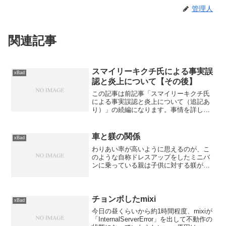
管理人
関連記事
スマイリーキクチ氏による事実誤
xBad
認と炎上について【その後】
この記事は前記事「スマイリーキクチ氏
による事実誤認と炎上について（追記あ
り）」の続編になります。事情を詳しく
ご存じない方は、まず前記事を読んで頂
くことを強くお勧め致します。あれか
ら、私は兵庫県警によるジョークプログ
車と躾の関係
xBad
ラムへの犯罪扱いに抗議する...
わりあい率が高いように思えるのが、こ
のような自称ドレスアップをしたミニバ
ンに乗っている親は子供に対する躾が全
然出来ていないという事。 野放しにす
る事を自由奔放と勘違いしているみたい
で、子供が周囲に迷惑をかけていても叱
らないし、逆に迷惑である...
チョンボしたmixi
xBad
今日の昼くらいから約1時間程度、mixiが
「InternalServerError」を出して不動作の