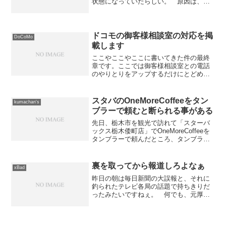
状態になっていたらしい。 原因は、い
ろんな情報を総合すると「メンテナンス
の際に発生した誤動作」だそうである。
っつ〜か、普通、日中にメンテナン...
ドコモの御客様相談室の対応を掲
DoCoMo
載します
ここやここやここに書いてきた件の最終
章です。ここでは御客様相談室との電話
のやりとりをアップするだけにとどめ、
私の意見は記載いたしません。御客様相
談室は最終窓口という事なので、これに
て終了となります。ドコモだけではなく
スタバのOneMoreCoffeeをタン
kumachan's
て、ソフトバンクも、KD...
ブラーで頼むと断られる事がある
先日、栃木市を観光で訪れて「スターバ
ックス栃木倭町店」でOneMoreCoffeeを
タンブラーで頼んだところ、タンブラー
を洗浄していないという理由で拒絶され
る事件がありました。ちなみに、タンブ
ラーでの提供が再開された2020年9月16
裏を取ってから報道しろよなぁ
xBad
日以降...
昨日の朝は毎日新聞の大誤報と、それに
釣られたテレビ各局の話題で持ちきりだ
ったみたいですねぇ。 何でも、元厚生
事務次官が襲撃された事件に関して
Wikipediaに犯行予告が書き込まれていた
というものらしい。 実際は犯行予告で