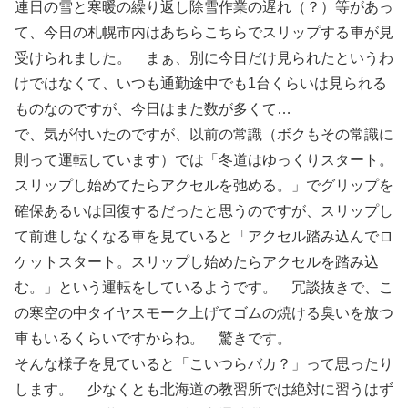
連日の雪と寒暖の繰り返し除雪作業の遅れ（？）等があっ
て、今日の札幌市内はあちらこちらでスリップする車が見
受けられました。 まぁ、別に今日だけ見られたというわ
けではなくて、いつも通勤途中でも1台くらいは見られる
ものなのですが、今日はまた数が多くて…
で、気が付いたのですが、以前の常識（ボクもその常識に
則って運転しています）では「冬道はゆっくりスタート。
スリップし始めてたらアクセルを弛める。」でグリップを
確保あるいは回復するだったと思うのですが、スリップし
て前進しなくなる車を見ていると「アクセル踏み込んでロ
ケットスタート。スリップし始めたらアクセルを踏み込
む。」という運転をしているようです。 冗談抜きで、こ
の寒空の中タイヤスモーク上げてゴムの焼ける臭いを放つ
車もいるくらいですからね。 驚きです。
そんな様子を見ていると「こいつらバカ？」って思ったり
します。 少なくとも北海道の教習所では絶対に習うはず