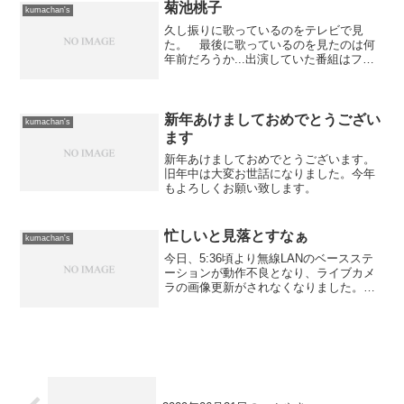
の身の振り方も考え...
菊池桃子
kumachan's
久し振りに歌っているのをテレビで見
た。 最後に歌っているのを見たのは何
年前だろうか...出演していた番組はフジ
テレビの「僕らの音楽」という番組で、
鈴木雅之との組み合わせで出演していま
した。 この組み合わせとなれば歌う曲
は「渋谷で5時」ですね...
新年あけましておめでとうござい
kumachan's
ます
新年あけましておめでとうございます。
旧年中は大変お世話になりました。今年
もよろしくお願い致します。
忙しいと見落とすなぁ
kumachan's
今日、5:36頃より無線LANのベースステ
ーションが動作不良となり、ライブカメ
ラの画像更新がされなくなりました。
たまにあることなので、Nagiosによる監
視も行っているのですが、朝の出勤前は
バタバタしているので全然気付かず、先
ほど対応を行...