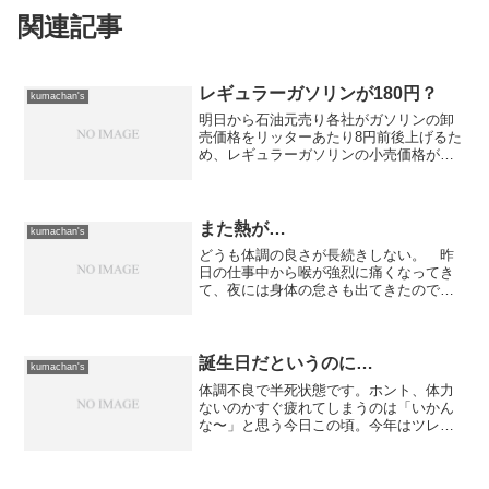
関連記事
レギュラーガソリンが180円？
kumachan's
明日から石油元売り各社がガソリンの卸
売価格をリッターあたり8円前後上げるた
め、レギュラーガソリンの小売価格が遂
にリッターあたり180円を突破しそうで
す。 当面は原油先物価格の上昇は止ま
らない状況のため、急速な円高でもない
限りは8月以降も上昇...
また熱が…
kumachan's
どうも体調の良さが長続きしない。 昨
日の仕事中から喉が強烈に痛くなってき
て、夜には身体の怠さも出てきたので薬
を飲んで早めの休養をしていたのですが
改善されず。 先ほど熱を測ったら38℃
もありました。 う〜む...明日も朝から
仕事だし、明後日は...
誕生日だというのに…
kumachan's
体調不良で半死状態です。ホント、体力
ないのかすぐ疲れてしまうのは「いかん
な〜」と思う今日この頃。今年はツレと
「山登りをしよう！」という話もあり、
体力は付けにゃいかんのですがダメダメ
です...7月1日の機構改革次第で自分自身