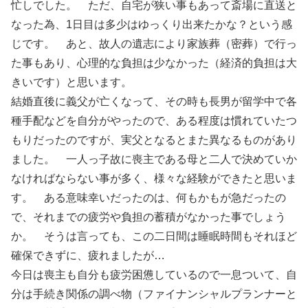
忙しでした。 ただ、自宅が狭い事もあって斎場に直送と
なった為、1日目は多少はゆっくり出来たかな？という感
じです。 あと、故人の遺志により家族葬（密葬）で行っ
た事もあり、心理的な負担は少なかった（経済的負担は大
きいです）と思います。
結婚直後に義父が亡くなって、その時も長男が留学中で各
種手配などを自分がやったので、ある程度は慣れていたつ
もりだったのですが、実父となるとまた異なるものがあり
ました。 一人っ子故に喪主である母と二人で決めていか
なければならない事が多く、様々な経験ができたと思いま
す。 ある意味幸いだったのは、何もかもが急だったの
で、それまでの疲労や負担の蓄積がなかった事でしょう
か。 そうは言っても、この二日間は睡眠時間もそれほど
確保できずに、疲れましたが…
今日は喪主も自分も疲労困憊しているので一息ついて、自
分は手続き関係の調べ物（ファイナンシャルプランナーと