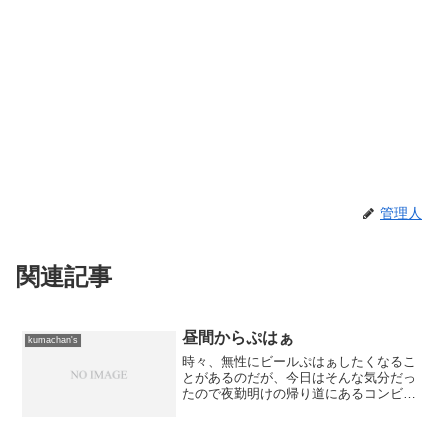
管理人
関連記事
昼間からぷはぁ
kumachan's
時々、無性にビールぷはぁしたくなるこ
とがあるのだが、今日はそんな気分だっ
たので夜勤明けの帰り道にあるコンビニ
でビールを仕入れてきました。 んで、
昼飯のヤキソバを肴に昼間っからビール
ぷはぁです。 まぁ、これから寝る人な