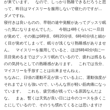
が来ています。 なので、しっかり熟睡できるだろうと思
って、昨日はマイスリーを服用しないで寝たのですが…
ダメですね。
寝付きは良いものの、早朝の途中覚醒があってグッスリ眠
った気になりませんでした。 今朝は4時くらいに一旦目
が覚めて、その後は6時頃、6時20分頃、6時40分頃と細か
く目が覚めてしまって、眠りが浅くなり熟睡感がありませ
ん。 マイスリーを服用していると、ほぼ6時40分頃に一
旦目覚めるまではグッスリ眠れているので、疲れは残るも
のの気持ちとしての熟睡感があります。 これでは当分、
マイスリーを手放すことは出来ませんねぇ。
ちなみに、日頃の運動不足が祟っている上に、運動強度が
それまでよりも強いので、いろんな所が軽い筋肉痛になっ
ています。 これも、疲労感が残っている原因なんだよ
な。 まぁ、暫くは天気が良い日には今のコースを歩くこ
とにしているので、そのうち慣れてくるとは思いますけ