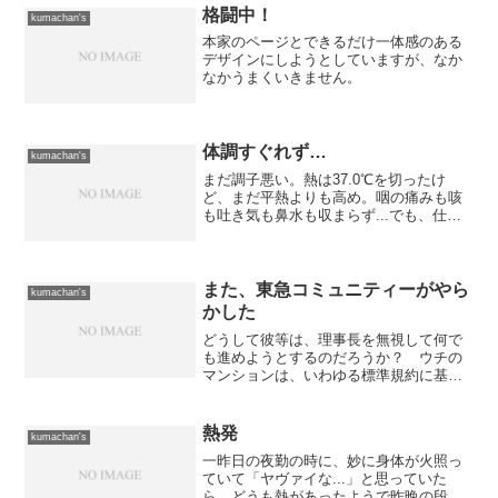
ので許してやって下さい。...
格闘中！
kumachan's
本家のページとできるだけ一体感のある
デザインにしようとしていますが、なか
なかうまくいきません。
体調すぐれず…
kumachan's
まだ調子悪い。熱は37.0℃を切ったけ
ど、まだ平熱よりも高め。咽の痛みも咳
も吐き気も鼻水も収まらず...でも、仕事
に行かねば。病院へ寄ってから仕事へ向
かうか...
また、東急コミュニティーがやら
kumachan's
かした
どうして彼等は、理事長を無視して何で
も進めようとするのだろうか？ ウチの
マンションは、いわゆる標準規約に基づ
いて管理組合が設立されているが、その
標準規約にも「理事会は理事長が招集す
る」と書かれている。 にもかかわら
熱発
kumachan's
ず、理事長に一切相談するこ...
一昨日の夜勤の時に、妙に身体が火照っ
ていて「ヤヴァイな...」と思っていた
ら、どうも熱があったようで昨晩の段階