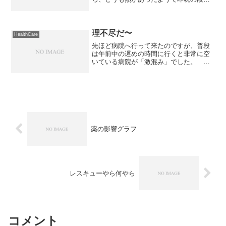
で37.4℃もありました。 ただ、寒気が
しないので風邪ではないようですね
ぇ。 疲れが蓄積されたせいなのか
な？ 疲れが溜まると喉が炎...
理不尽だ〜
HealthCare
先ほど病院へ行って来たのですが、普段
は午前中の遅めの時間に行くと非常に空
いている病院が「激混み」でした。 こ
りゃぁ、風邪をひいている人が多いんだ
なぁと思って、備え付けのマスクを1枚頂
いて「予防」の為に着用。 そしたら、
受付の人がやってきて「...
薬の影響グラフ
レスキューやら何やら
コメント