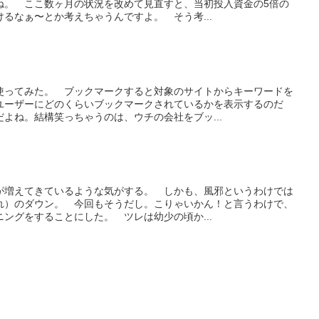
ね。 ここ数ヶ月の状況を改めて見直すと、当初投入資金の5倍の
るなぁ〜とか考えちゃうんですよ。 そう考...
使ってみた。 ブックマークすると対象のサイトからキーワードを
ユーザーにどのくらいブックマークされているかを表示するのだ
よね。結構笑っちゃうのは、ウチの会社をブッ...
が増えてきているような気がする。 しかも、風邪というわけでは
れ）のダウン。 今回もそうだし。こりゃいかん！と言うわけで、
ングをすることにした。 ツレは幼少の頃か...