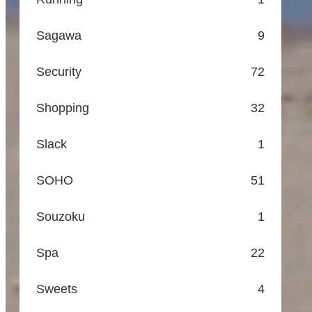
Sagawa
9
Security
72
Shopping
32
Slack
1
SOHO
51
Souzoku
1
Spa
22
Sweets
4