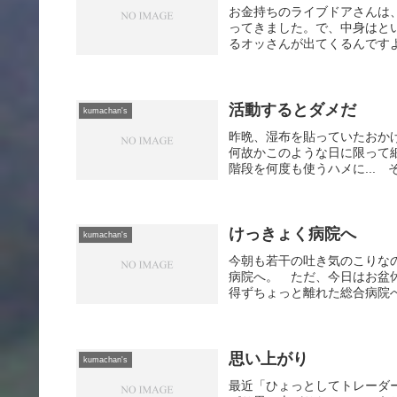
お金持ちのライブドアさんは
ってきました。で、中身はと
るオッさんが出てくるんですよ
活動するとダメだ
kumachan's
昨晩、湿布を貼っていたおか
何故かこのような日に限って
階段を何度も使うハメに... 
けっきょく病院へ
kumachan's
今朝も若干の吐き気のこりな
病院へ。 ただ、今日はお盆
得ずちょっと離れた総合病院へ.
思い上がり
kumachan's
最近「ひょっとしてトレーダ