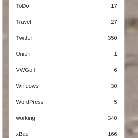
ToDo
17
Travel
27
Twitter
350
Union
1
VWGolf
6
Windows
30
WordPress
5
working
340
xBad
166