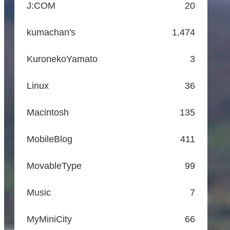
J:COM
20
kumachan's
1,474
KuronekoYamato
3
Linux
36
Macintosh
135
MobileBlog
411
MovableType
99
Music
7
MyMiniCity
66