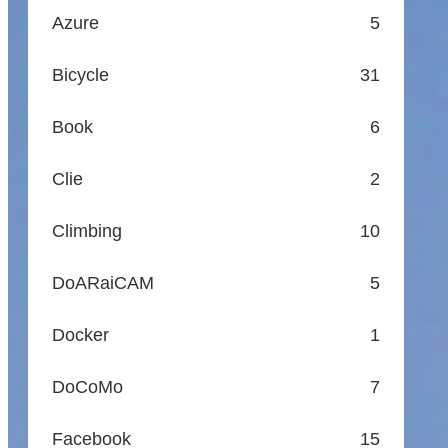
Azure
5
Bicycle
31
Book
6
Clie
2
Climbing
10
DoARaiCAM
5
Docker
1
DoCoMo
7
Facebook
15