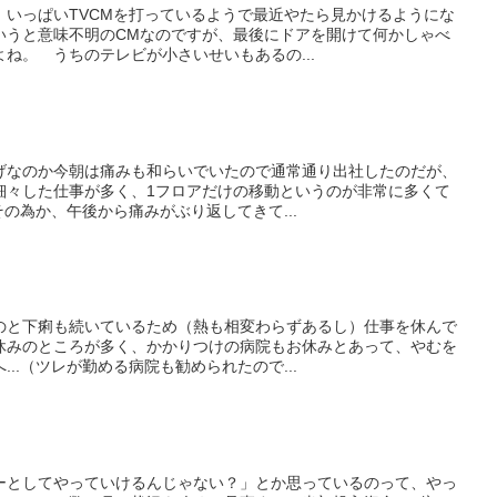
、いっぱいTVCMを打っているようで最近やたら見かけるようにな
いうと意味不明のCMなのですが、最後にドアを開けて何かしゃべ
ね。 うちのテレビが小さいせいもあるの...
げなのか今朝は痛みも和らいでいたので通常通り出社したのだが、
細々した仕事が多く、1フロアだけの移動というのが非常に多くて
その為か、午後から痛みがぶり返してきて...
のと下痢も続いているため（熱も相変わらずあるし）仕事を休んで
休みのところが多く、かかりつけの病院もお休みとあって、やむを
..（ツレが勤める病院も勧められたので...
ーとしてやっていけるんじゃない？」とか思っているのって、やっ