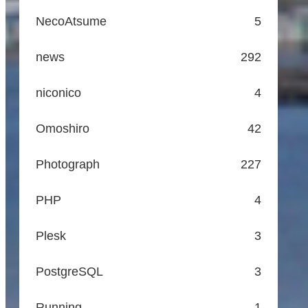
NecoAtsume
5
news
292
niconico
4
Omoshiro
42
Photograph
227
PHP
4
Plesk
3
PostgreSQL
3
Running
1