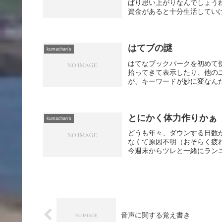
ぱり思い上がりなんでしょう
資金があると十分生活していけ
はてブの謎
kumachan's
はてなブックパークを初めて
拾ってきて表示したり、他の
が、キーワードが妙に変なんだ
とにかく体力作りかぁ
kumachan's
どうも年々、ダウンする日数
なくて原因不明（おそらく疲
今週末からツレと一緒にランニ
音声に関する覚え書き