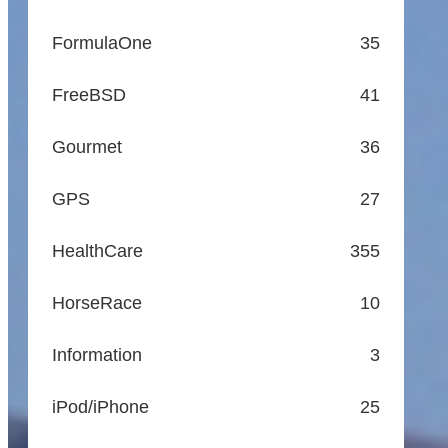
FormulaOne
35
FreeBSD
41
Gourmet
36
GPS
27
HealthCare
355
HorseRace
10
Information
3
iPod/iPhone
25