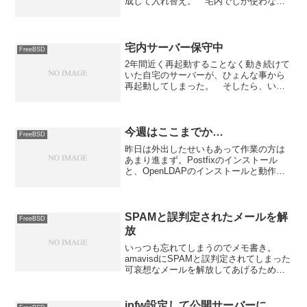
成して入れ替え。 宅内でしか使わない
オレオレ証明書なので、期限切れになっ
ていても問題ないのだが、まぁ気分的に
良くないので作業を行った。こっちのサ
ーバーに置いてあるメイン...
宅内サーバー保守中
FreeBSD
2年間近く再起動することなく動き続けて
いた自宅のサーバーが、ひょんな事から
再起動してしまった。 そしたら、いろ
んなプログラムが動かなくなってしまっ
て、お手上げ状態に。 先日、カーネル
だけ再構築し直しておいたのだが、どう
もその作業が良くなかっ...
今週はここまでか…
FreeBSD
昨日は外出したせいもあって作業の方は
あまり進まず。Postfixのインストール
と、OpenLDAPのインストールと動作確
認、phpLDAPadminのインストールと動
作の確認とデータの登録で終わりまし
た。 実質的にLDAP関連の作業で終わ
っ...
SPAMと誤判定されたメールを解
FreeBSD
放
いっつも忘れてしまうのでメモ書き。
amavisdにSPAMと誤判定されてしまった
可哀想なメールを解放してあげるための
コマンドはamavisd-release
で、/usr/local/sbinにある。 SPAMと判
定されたメール本体は/var...
ipfw設定して公開サーバーに