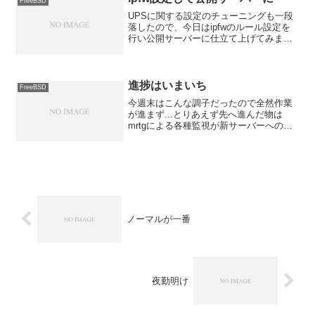
FreeBSD
UPSに関する設定のチューニングも一段
落したので、今日はipfwのルール設定を
行い公開サーバーに仕立て上げてみまし
た。 まぁ、基本的にはhttpでの公開のみ
なので殆ど閉じちゃってるんですけど
ね。この作業中に気が付いた事が... ipfw
の設...
進捗はいまいち
FreeBSD
今週末はこんな調子だったので全然作業
が進まず...とりあえず先へ進んだ物は
mrtgによる各種監視が新サーバーへの移
行を終えています。 ついでに、新サー
バーではCPU温度とマザーボード温度も
監視対象にしてしまいました。あと
は... samba...
ノーマルが一番
夜勤明け