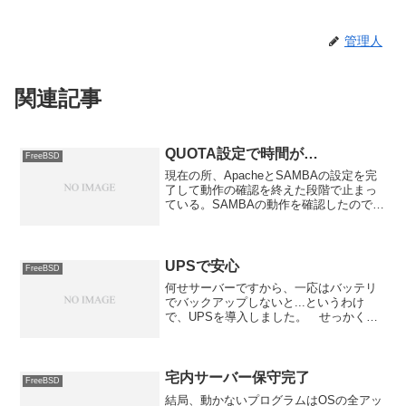
管理人
関連記事
QUOTA設定で時間が…
FreeBSD
現在の所、ApacheとSAMBAの設定を完
了して動作の確認を終えた段階で止まっ
ている。SAMBAの動作を確認したので次
のステップとしてディスク・クオータの
設定をして各ユーザーが使える容量を制
限することにしたのだが、時間がかかる
かかる。 以...
UPSで安心
FreeBSD
何せサーバーですから、一応はバッテリ
でバックアップしないと...というわけ
で、UPSを導入しました。 せっかくな
んで自動的にシャットダウンするように
したりとか、ついでにずっと電源入りっ
ぱなしのPowerMacG5にも電源供給して
連動してシャ...
宅内サーバー保守完了
FreeBSD
結局、動かないプログラムはOSの全アッ