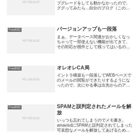
プグレードをしても動かなかったので、
ググってみたら...自分のブログ（このブ
ログ）にたどり着いたよ。 そして、そ
れが思いっきり答えだったよ...orzやっぱ
りメモしておくもんだねぇ。
バージョンアップも一段落
FreeBSD
まぁ、データベース関連がおかしくなっ
ちゃって一部使えない機能が出てきて、
その対応が残件として残ってはいるので
すが... とりあえず何とかかんとかアプ
リケーションなどのバージョンアップが
一段落しました。ただ、OSの方が
FreeBSD4と言うこ...
オレオレCA局
FreeBSD
イントラ構築も一段落してWEBベースで
のメールの閲覧ができたりするようにな
ったので、次にやる事は出先からのアク
セスとその時のセキュリティの確保だよ
なぁ...ということで、個人で使う分には
問題がない程度のセキュリティ（通信路
の暗号化）の確保を...
SPAMと誤判定されたメールを解
FreeBSD
放
いっつも忘れてしまうのでメモ書き。
amavisdにSPAMと誤判定されてしまった
可哀想なメールを解放してあげるための
コマンドはamavisd-release