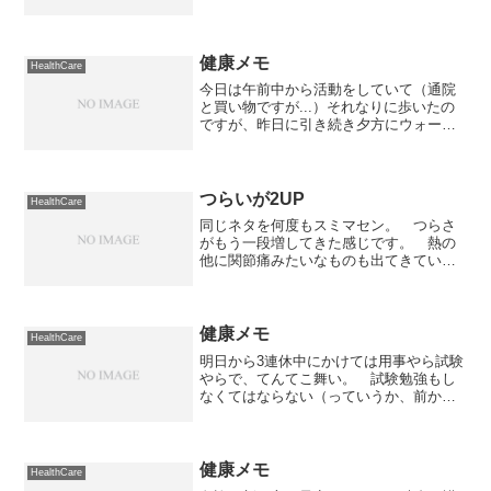
は「...」。 基本的に咽の炎症から来る
熱なのだそうだが、いわゆる夏風邪なの
かどうかはハッキリ言われず。 ただ、
いつもと違うのは聴診器...
健康メモ
HealthCare
今日は午前中から活動をしていて（通院
と買い物ですが...）それなりに歩いたの
ですが、昨日に引き続き夕方にウォーキ
ングをしてきました。 昨日の感じから
言うと長いコース（約8km）でも大丈夫
そうだったので、1時間以上掛けて長いコ
ースを歩いてきま...
つらいが2UP
HealthCare
同じネタを何度もスミマセン。 つらさ
がもう一段増してきた感じです。 熱の
他に関節痛みたいなものも出てきていま
して、咽も痛くなってきました。 既に
掛かり付けの病院は終わっているので、
今日の所は手元にある薬で乗りきって、
明日の朝もダメだったら病...
健康メモ
HealthCare
明日から3連休中にかけては用事やら試験
やらで、てんてこ舞い。 試験勉強もし
なくてはならない（っていうか、前から
しているけど）ので大変です。 それに
しても3連休の中日に試験日を設定するな
んて、なんて意地悪なんでしょう。 そ
んなこんなで、週末は...
健康メモ
HealthCare