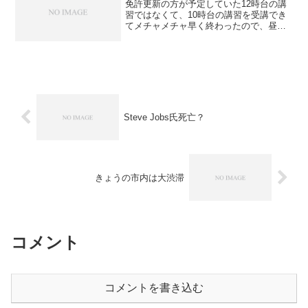
免許更新の方が予定していた12時台の講
習ではなくて、10時台の講習を受講でき
てメチャメチャ早く終わったので、昼前
に自宅に戻ってくる事が出来ました。
なので、帰宅後すぐにウォーキングへ出
発。 ただ、ほぼ半年ぶりなので無理を
せずに短いコース（約...
Steve Jobs氏死亡？
きょうの市内は大渋滞
コメント
コメントを書き込む