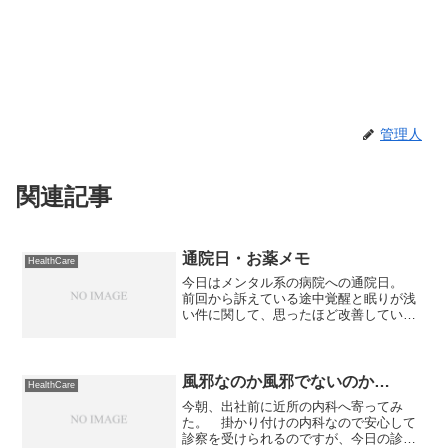
管理人
関連記事
通院日・お薬メモ
HealthCare
今日はメンタル系の病院への通院日。
前回から訴えている途中覚醒と眠りが浅
い件に関して、思ったほど改善していな
いことから睡眠薬を処方してもらうこと
になった。 あ〜、薬の量を徐々に減ら
してきたのになぁ。 ここに来て、また
増えてしまったよ。 ただ...
風邪なのか風邪でないのか…
HealthCare
今朝、出社前に近所の内科へ寄ってみ
た。 掛かり付けの内科なので安心して
診察を受けられるのですが、今日の診断