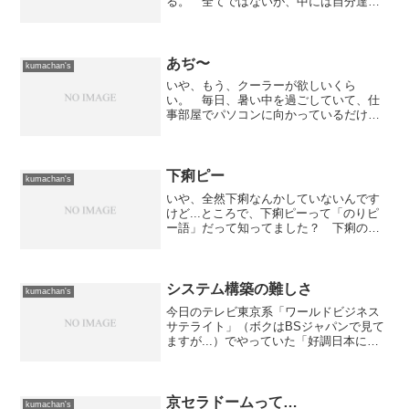
る。 全てではないが、中には自分達の
実績を自慢したい人が居るんでしょ
う。 実績を載せているサイトなんかが
散見されます。 曰く、「ああああ社」
さんのサイトで「ああああ社...
あぢ〜
kumachan's
いや、もう、クーラーが欲しいくら
い。 毎日、暑い中を過ごしていて、仕
事部屋でパソコンに向かっているだけな
のに汗だくになっています。 まぁ、も
ともと汗っかき（何せメタボだから...）
なのですが、それに輪を掛けているよう
な毎日を送っています。寝...
下痢ピー
kumachan's
いや、全然下痢なんかしていないんです
けど...ところで、下痢ピーって「のりピ
ー語」だって知ってました？ 下痢の時
に「ピー」っと出るから下痢ピーだと思
ってたんですけど、そうではないらしい
です。 当時の人気番組で酒井法子が
「下痢のことは下痢ピー...
システム構築の難しさ
kumachan's
今日のテレビ東京系「ワールドビジネス
サテライト」（ボクはBSジャパンで見て
ますが...）でやっていた「好調日本に潜
むシステムのわな」というネタ。 ま
ぁ、ネタとしては以前からいろんな所で
言われていることの繰り返しなのだが、
一部ウチの会社にも当...
京セラドームって…
kumachan's