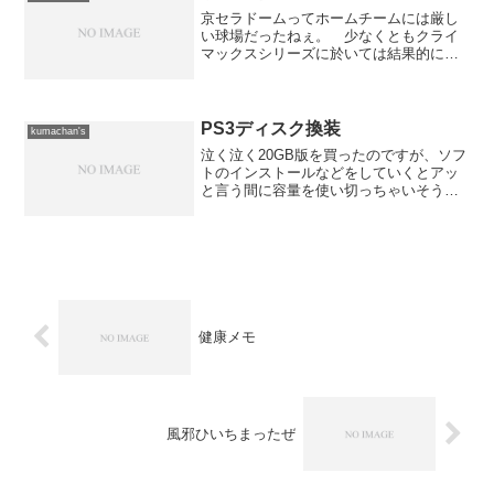
京セラドームってホームチームには厳し
い球場だったねぇ。 少なくともクライ
マックスシリーズに於いては結果的に厳
しい物になったようだ。 オリックスは
北海道日本ハムに0-2で敗退するし、阪神
は中日に1-2で敗退した。 阪神に関して
は甲子園球場が使...
PS3ディスク換装
kumachan's
泣く泣く20GB版を買ったのですが、ソフ
トのインストールなどをしていくとアッ
と言う間に容量を使い切っちゃいそうな
ので早々にディスクを換装しました。
札幌のDo-夢で160GBのディスクが21,000
円だったので、それを買ってきて入れ替
え。 ...
健康メモ
風邪ひいちまったぜ