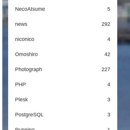
NecoAtsume
5
news
292
niconico
4
Omoshiro
42
Photograph
227
PHP
4
Plesk
3
PostgreSQL
3
Running
1