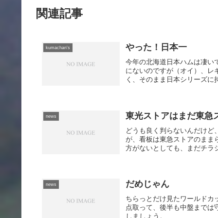
関連記事
やった！日本一
kumachan's
今年の北海道日本ハムは凄い
にないのですが（オイ）、レ
く、そのまま日本シリーズに持
東光ストアはまだ東急
news
どうも良く判らないんだけど
が、看板は東急ストアのまま
方がないとしても、まだチラシ
だめじゃん
news
ちらっとだけ見たワールドカ
点取って、後半も中盤までは守
しましょう。