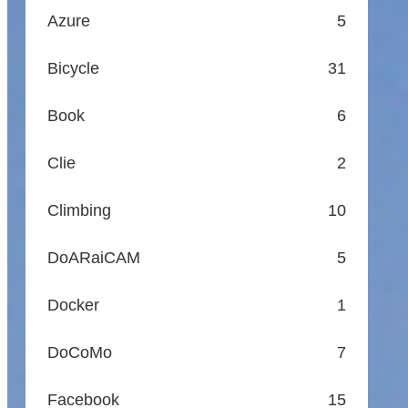
Azure
5
Bicycle
31
Book
6
Clie
2
Climbing
10
DoARaiCAM
5
Docker
1
DoCoMo
7
Facebook
15