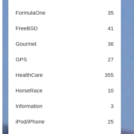
FormulaOne
35
FreeBSD
41
Gourmet
36
GPS
27
HealthCare
355
HorseRace
10
Information
3
iPod/iPhone
25