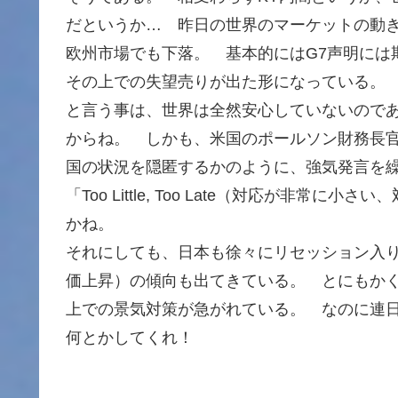
だというか… 昨日の世界のマーケットの動
欧州市場でも下落。 基本的にはG7声明には
その上での失望売りが出た形になっている。
と言う事は、世界は全然安心していないので
からね。 しかも、米国のポールソン財務長
国の状況を隠匿するかのように、強気発言を
「Too Little, Too Late（対応が非
かね。
それにしても、日本も徐々にリセッション入
価上昇）の傾向も出てきている。 とにもか
上での景気対策が急がれている。 なのに連日
何とかしてくれ！