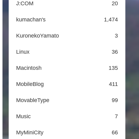
J:COM
20
kumachan's
1,474
KuronekoYamato
3
Linux
36
Macintosh
135
MobileBlog
411
MovableType
99
Music
7
MyMiniCity
66