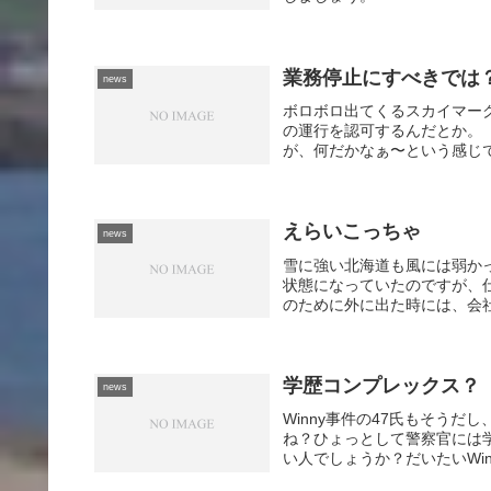
業務停止にすべきでは
news
ボロボロ出てくるスカイマー
の運行を認可するんだとか。
が、何だかなぁ〜という感じで
えらいこっちゃ
news
雪に強い北海道も風には弱かっ
状態になっていたのですが、仕
のために外に出た時には、会社
学歴コンプレックス？
news
Winny事件の47氏もそうだし
ね？ひょっとして警察官には
い人でしょうか？だいたいWin