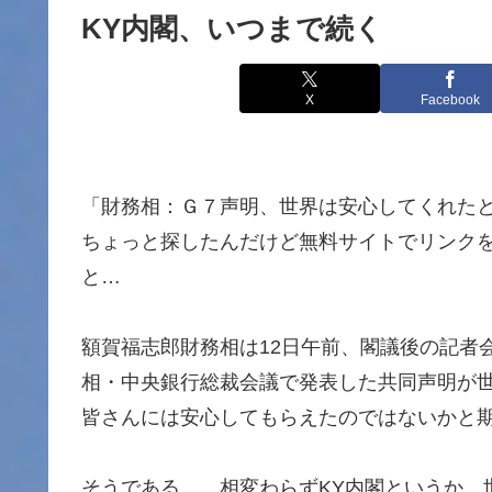
KY内閣、いつまで続く
X
Facebook
「財務相：Ｇ７声明、世界は安心してくれたと期
ちょっと探したんだけど無料サイトでリンク
と…
額賀福志郎財務相は12日午前、閣議後の記者
相・中央銀行総裁会議で発表した共同声明が
皆さんには安心してもらえたのではないかと
そうである。 相変わらずKY内閣というか、