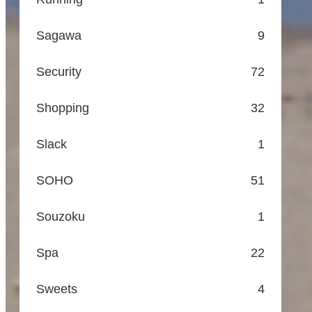
Sagawa
9
Security
72
Shopping
32
Slack
1
SOHO
51
Souzoku
1
Spa
22
Sweets
4