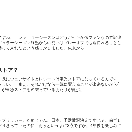
ですね。 レギュラーシーズンはどうだったか俄ファンなので記憶
ギュラーシーズン終盤からの勢いはプレーオフでも途切れることな
って来れたという感じがしました。東京から...
ストア？
、既にウェブサイトとレシートは東光ストアになっているんです
らしい。 まぁ、それだけなら一気に変えることが出来ないから仕
が東急ストアを名乗っているあたりが微妙。 ...
ップサッカー。だめじゃん、日本。予選敗退決定ですねぇ。前半1
りきっていたのに...あっというまに3点ですか。4年後を楽しみに