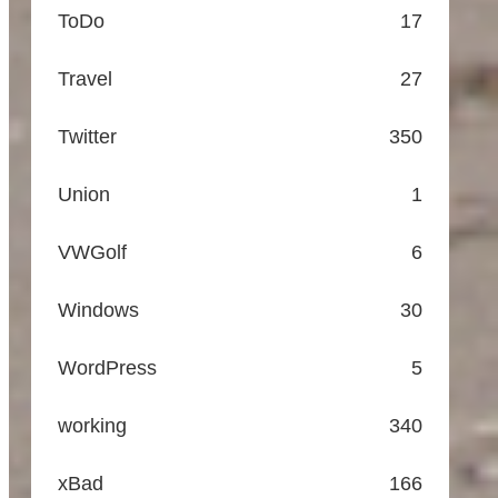
ToDo
17
Travel
27
Twitter
350
Union
1
VWGolf
6
Windows
30
WordPress
5
working
340
xBad
166