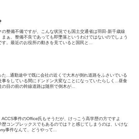
？
クの整備不備ですが、こんな状況でも国土交通省は羽田-新千歳線
 まぁ、整備不良であっても即墜落というわけではないのでしょう
す。最近のお役所の動きを見ていると国民と...
た...通勤途中で既に会社の近くで大木が倒れ道路をふさいでいる
事をしている間にドンドン大変なことになっていたらしく...昼食
の目の前の幹線道路は随所で倒木が...
、ACCS事件のOffice氏もそうだが、けっこう高学歴の方ですよ
学歴コンプレックスでもあるのでは？と感じてしまうのは、いけな
ny事件なんて、どうやって...