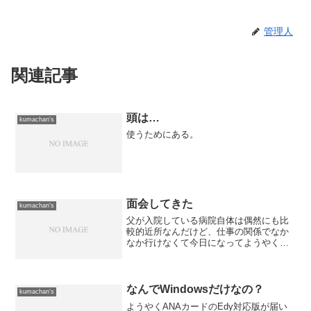
管理人
関連記事
頭は…
kumachan's
使うためにある。
面会してきた
kumachan's
父が入院している病院自体は偶然にも比
較的近所なんだけど、仕事の関係でなか
なか行けなくて今日になってようやく行
ってきた。 意識混濁状態だったという
情報だったが、看護師さんによると今日
の夕方から話が出来るようになったとの
事。 声はなかなか出ない...
なんでWindowsだけなの？
kumachan's
ようやくANAカードのEdy対応版が届い