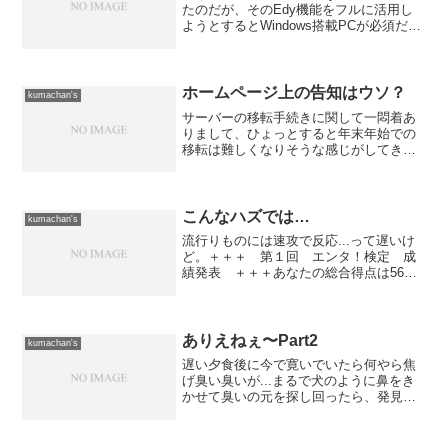
たのだが、そのEdy機能をフルに活用し
ようとするとWindows搭載PCが必須だと
か... 今年の秋に発売になる新しいパソ
リもMacOSに対応する気はサラサラ無い
らしくて、Windowsに対応としか書...
ホームページ上の告知はウソ？
kumachan's
サーバーの移転手続きに関して一悶着あ
りまして、ひょっとすると年末年始での
移転は難しくなりそうな感じがしてきま
した。 まぁ、全ての元凶はNTTPCコミ
ュニケーションズにあるワケなんですけ
どね。事の発端は、ここにある年末年始
の手続きに関する告知...
こんなハズでは…
kumachan's
流行りものには速攻で反応...って遅いけ
ど。＋＋＋ 第１回 エンタ！検定 成
績発表 ＋＋＋あなたの総合得点は56
点 全国平均 60点全国順位（10月8日
0時現在）31283位（46893人中）−−ジャ
ンル別得点表 −−−−−−−−−−−...
ありえねぇ〜Part2
kumachan's
遅い夕食後に今で寛いでいたら何やら焦
げ臭い臭いが...まるで犬のように鼻をき
かせて臭いの元を探し回ったら、発見し
ました！その前に、ウチの通信環境を...
データ系に関してはCATVに加入している
関係から、3年くらい前にJ-COMにしたの