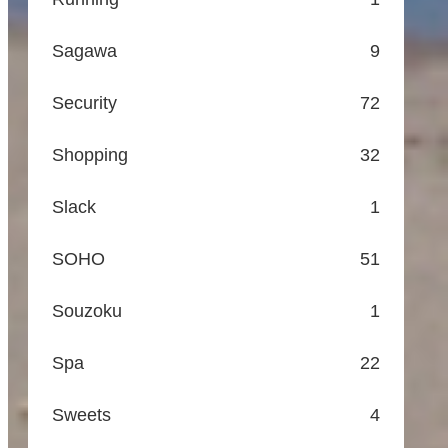
Sagawa
9
Security
72
Shopping
32
Slack
1
SOHO
51
Souzoku
1
Spa
22
Sweets
4