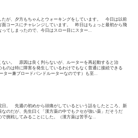
したが、夕方もちゃんとウォーキングをしています。 今日は以前
方面コースにチャレンジしています。 昨日はちょっと最初から飛
ってしまったので、今日はスロー目にスター...
くない。 原因は良く判らないが、ルーターを再起動すると治
のものは特に障害を発生しているわけでもなく普通に接続できる
ルーター兼ブロードバンドルーターなのです）も至...
院日。 先週の初めから頭痛がしているという話をしたところ、新
薬なのだが、先生曰く「漢方薬の中でもクセが強い薬」だそうだ
で挑戦してみることにした。（漢方薬は苦手な...