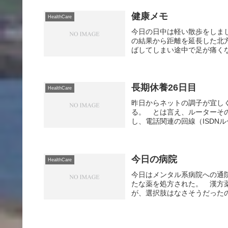
健康メモ
HealthCare
今日の日中は軽い散歩をしま
の結果から距離を延長した北
ばしてしまい途中で足が痛くな
長期休養26日目
HealthCare
昨日からネットの調子が宜し
る。 とは言え、ルーターそ
し、電話関連の回線（ISDN
今日の病院
HealthCare
今日はメンタル系病院への通
たな薬を処方された。 漢方
が、選択肢はなさそうだったの