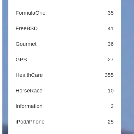
FormulaOne
35
FreeBSD
41
Gourmet
36
GPS
27
HealthCare
355
HorseRace
10
Information
3
iPod/iPhone
25