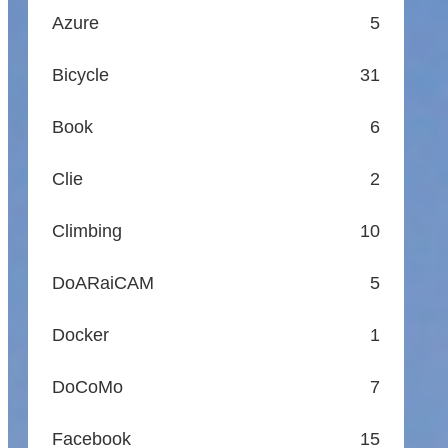
Azure
5
Bicycle
31
Book
6
Clie
2
Climbing
10
DoARaiCAM
5
Docker
1
DoCoMo
7
Facebook
15