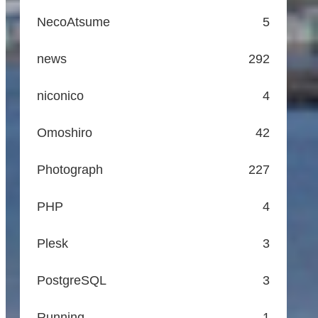
NecoAtsume
5
news
292
niconico
4
Omoshiro
42
Photograph
227
PHP
4
Plesk
3
PostgreSQL
3
Running
1