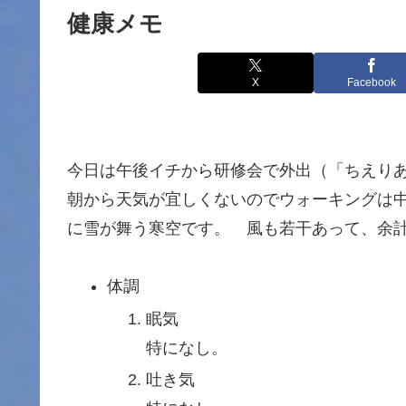
健康メモ
X
Facebook
今日は午後イチから研修会で外出（「ちえり
朝から天気が宜しくないのでウォーキングは
に雪が舞う寒空です。 風も若干あって、余
体調
眠気
特になし。
吐き気