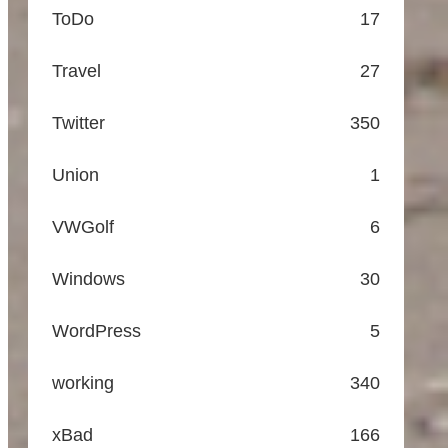
ToDo
17
Travel
27
Twitter
350
Union
1
VWGolf
6
Windows
30
WordPress
5
working
340
xBad
166