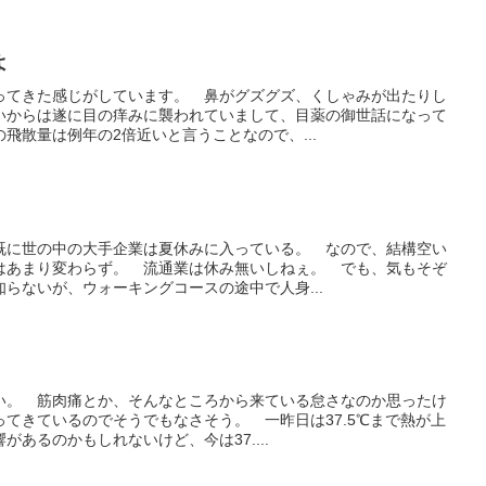
よ
ってきた感じがしています。 鼻がグズグズ、くしゃみが出たりし
いからは遂に目の痒みに襲われていまして、目薬の御世話になって
飛散量は例年の2倍近いと言うことなので、...
既に世の中の大手企業は夏休みに入っている。 なので、結構空い
はあまり変わらず。 流通業は休み無いしねぇ。 でも、気もそぞ
らないが、ウォーキングコースの途中で人身...
い。 筋肉痛とか、そんなところから来ている怠さなのか思ったけ
てきているのでそうでもなさそう。 一昨日は37.5℃まで熱が上
あるのかもしれないけど、今は37....