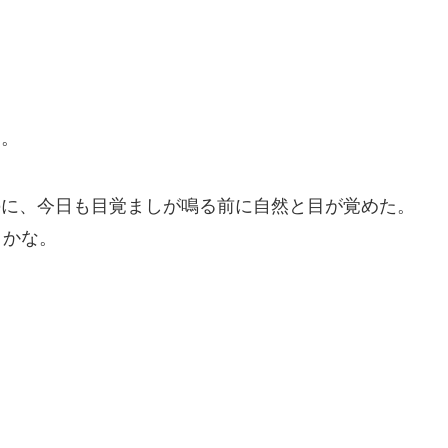
す。
のに、今日も目覚ましが鳴る前に自然と目が覚めた。
うかな。