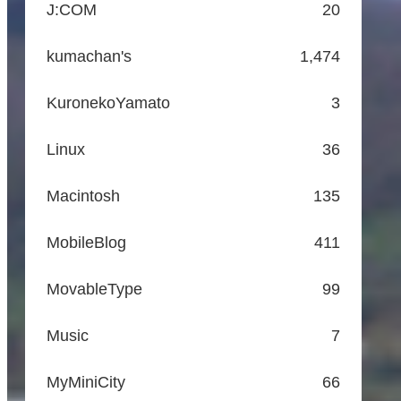
J:COM
20
kumachan's
1,474
KuronekoYamato
3
Linux
36
Macintosh
135
MobileBlog
411
MovableType
99
Music
7
MyMiniCity
66