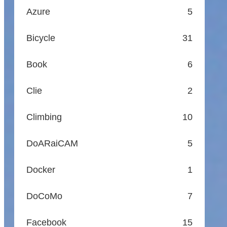
Azure
5
Bicycle
31
Book
6
Clie
2
Climbing
10
DoARaiCAM
5
Docker
1
DoCoMo
7
Facebook
15