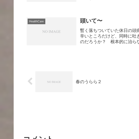
頭いて〜
HealthCare
暫く落ちついていた休日の頭
辛いところだけど、同時に吐
のだろうか？ 根本的に治らな
春のうらら２