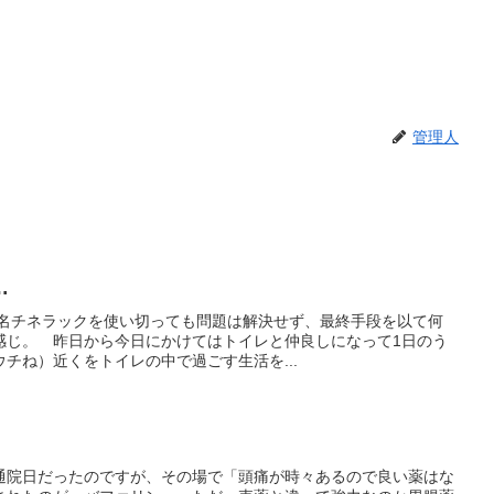
管理人
…
＝旧名チネラックを使い切っても問題は解決せず、最終手段を以て何
感じ。 昨日から今日にかけてはトイレと仲良しになって1日のう
チね）近くをトイレの中で過ごす生活を...
通院日だったのですが、その場で「頭痛が時々あるので良い薬はな