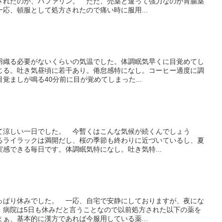
されたのが、バファリン。 ただ、売薬と違って強力なのか胃腸薬
応、頓服として処方されたので痛い時に服用...
羽織る必要がないくらいの気温でした。体調眠気早くに目覚めてし
じる。吐き気昼頃に若干あり。倦怠感特になし。コーヒー適度に調
覚ましが鳴る40分前に目が覚めてしまった...
て涼しい一日でした。 今暫くはこんな気候が続くんでしょう
るライラックは満開だし、桜の季節も終わりに近づいているし、夏
感できる毎日です。体調眠気特になし。吐き気特...
っぱり休みでした。 一応、自宅で安静にしておりますが、夜にな
、病院は5日も休みだと言うことなので以前処方された以下の薬を
ぁ、基本的に漢方であれば今服用している薬...