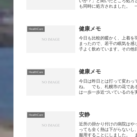
いか？」と聞いたところ処方
も同時に処方されました。 一
健康メモ
HealthCare
今日も比較的暖かく、上着を
まったので、若干の眠気を感
子よく飲めています。その他目
健康メモ
HealthCare
今日は昨日とは打って変わっ
ね。 でも、札幌市の花であ
は一歩一歩近づいているのを実
安静
HealthCare
近所の掛かり付けの病院はや
っても全く熱は下がらないし
服用することにしました。 ま