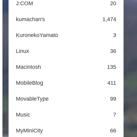
J:COM
20
kumachan's
1,474
KuronekoYamato
3
Linux
36
Macintosh
135
MobileBlog
411
MovableType
99
Music
7
MyMiniCity
66