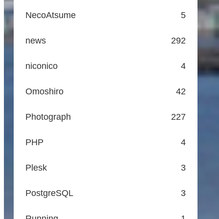
NecoAtsume
5
news
292
niconico
4
Omoshiro
42
Photograph
227
PHP
4
Plesk
3
PostgreSQL
3
Running
1