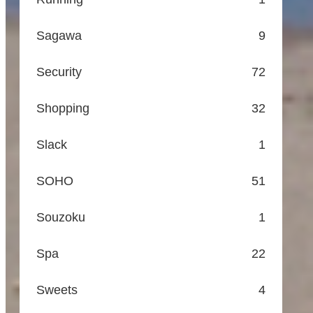
Sagawa
9
Security
72
Shopping
32
Slack
1
SOHO
51
Souzoku
1
Spa
22
Sweets
4