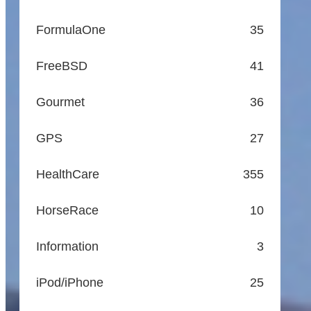
FormulaOne
35
FreeBSD
41
Gourmet
36
GPS
27
HealthCare
355
HorseRace
10
Information
3
iPod/iPhone
25