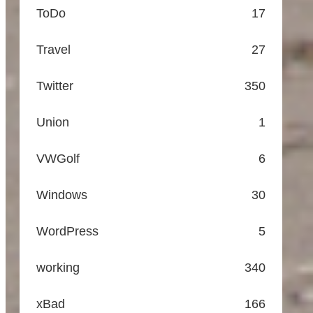
ToDo
17
Travel
27
Twitter
350
Union
1
VWGolf
6
Windows
30
WordPress
5
working
340
xBad
166