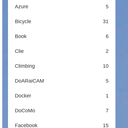
Azure
5
Bicycle
31
Book
6
Clie
2
Climbing
10
DoARaiCAM
5
Docker
1
DoCoMo
7
Facebook
15