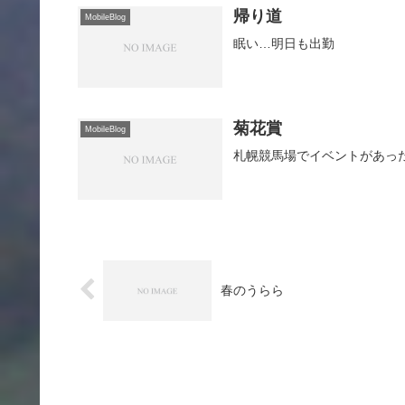
帰り道
MobileBlog
眠い…明日も出勤
菊花賞
MobileBlog
札幌競馬場でイベントがあっ
春のうらら