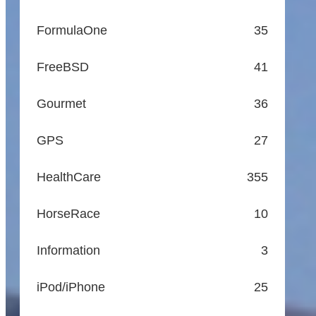
FormulaOne
35
FreeBSD
41
Gourmet
36
GPS
27
HealthCare
355
HorseRace
10
Information
3
iPod/iPhone
25