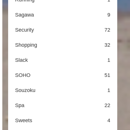
Sagawa
9
Security
72
Shopping
32
Slack
1
SOHO
51
Souzoku
1
Spa
22
Sweets
4