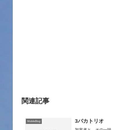
関連記事
3バカトリオ
MobileBlog
加害者と、その一味。