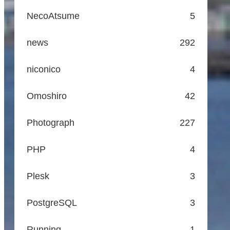
NecoAtsume
5
news
292
niconico
4
Omoshiro
42
Photograph
227
PHP
4
Plesk
3
PostgreSQL
3
Running
1