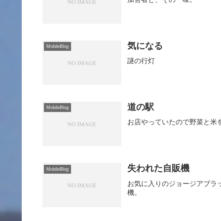
気になる
MobileBlog
謎の行灯
道の駅
MobileBlog
お店やっていたので野菜と米
失われた自販機
MobileBlog
お気に入りのジョージアブラ
機。