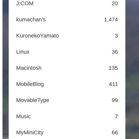
J:COM
20
kumachan's
1,474
KuronekoYamato
3
Linux
36
Macintosh
135
MobileBlog
411
MovableType
99
Music
7
MyMiniCity
66