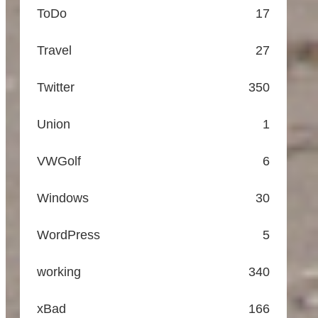
ToDo
17
Travel
27
Twitter
350
Union
1
VWGolf
6
Windows
30
WordPress
5
working
340
xBad
166