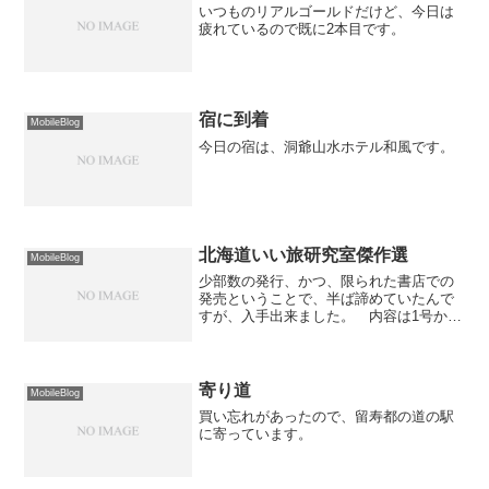
いつものリアルゴールドだけど、今日は
疲れているので既に2本目です。
宿に到着
MobileBlog
今日の宿は、洞爺山水ホテル和風です。
北海道いい旅研究室傑作選
MobileBlog
少部数の発行、かつ、限られた書店での
発売ということで、半ば諦めていたんで
すが、入手出来ました。 内容は1号から
3号の「いいとこ取り」なんだけど、ぶっ
ちゃけRemixの続きを出してくれた方が
嬉しかったりして…6号からの読者なので
早く4号から5...
寄り道
MobileBlog
買い忘れがあったので、留寿都の道の駅
に寄っています。