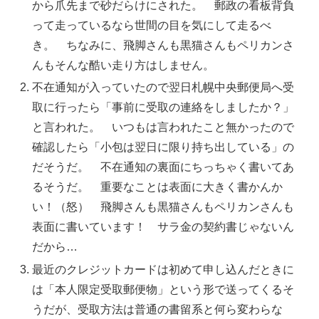
から爪先まで砂だらけにされた。 郵政の看板背負
って走っているなら世間の目を気にして走るべ
き。 ちなみに、飛脚さんも黒猫さんもペリカンさ
んもそんな酷い走り方はしません。
不在通知が入っていたので翌日札幌中央郵便局へ受
取に行ったら「事前に受取の連絡をしましたか？」
と言われた。 いつもは言われたこと無かったので
確認したら「小包は翌日に限り持ち出している」の
だそうだ。 不在通知の裏面にちっちゃく書いてあ
るそうだ。 重要なことは表面に大きく書かんか
い！（怒） 飛脚さんも黒猫さんもペリカンさんも
表面に書いています！ サラ金の契約書じゃないん
だから…
最近のクレジットカードは初めて申し込んだときに
は「本人限定受取郵便物」という形で送ってくるそ
うだが、受取方法は普通の書留系と何ら変わらな