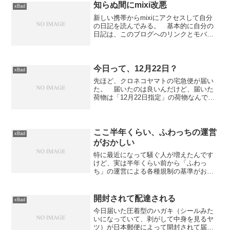
2014, 4月 25前回の作...
知らぬ間にmixi改悪
xBad
新しい携帯からmixiにアクセスして自分
の日記を読んでみる。 基本的に自分の
日記は、このブログへのリンクとモバイ
ル版ブログへのリンクのみの記述なのだ
が、そのモバイル版ブログへのリンクが
おかしくなってしまっていた。いや、正
確に言うとリンクがお...
今日って、12月22日？
xBad
先ほど、クロネコヤマトの宅急便が届い
た。 届いたのは良いんだけど、届いた
荷物は「12月22日指定」の荷物なんです
けど〜。 しかも、ちょっと扱いが雑だ
ったのか、中身（ケーキ）が一部破損し
ているし...と言う事で、本当は土曜日に
届く予定だった、...
ここ半年くらい、ふわっちの運営
xBad
がおかしい
特に最近になって騒ぐ人が増えたんです
けど、実は半年くらい前から「ふわっ
ち」の運営による各種規制の基準がおか
しくなってきているのに気付きました。
その経緯を観察していると、ひょっとし
て「ふわっち」っていう配信プラットフ
開封されて配達される
xBad
ォームは人の手による監視を...
今日届いた圧着型のハガキ（シールみた
いになっていて、剥がして中身を見るヤ
ツ）が日本郵便によって開封されて届い