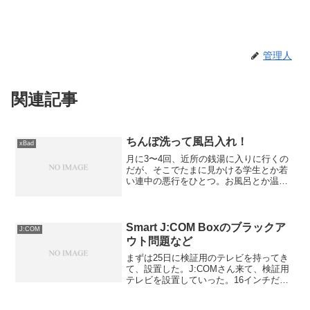
管理人
関連記事
ちんぼ洗って風呂入れ！
xBad
月に3〜4回、近所の銭湯に入りに行くの
だが、そこでたまに見かける学生とか若
い連中の悪行をひとつ。お風呂とか温泉
とかに入るときには、下のあたりを重点
的に洗い流して綺麗にするほか、かけ湯
をして身体に負担をかけないようにする
のが最低限のマナーなん...
Smart J:COM Boxのブラックア
J:COM
ウト問題など
まずは25日に検証用のテレビを持ってき
て、設置した。J:COMさん来て、検証用
テレビを設置していった。16インチだか
ら豆粒みたいだｗ— ぴずも＠腰痛肩こり
持ち（特殊市民♪） (@pismo_kumachan)