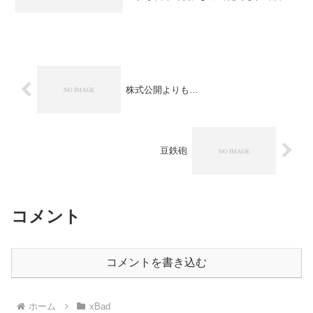
た。 基本的に圧着型のハガキはプライ
バシーに関わるような事が記載されてい
る場合が多く、プライバシー保護を目的
として作られた形態なのだ...
株式公開よりも…
豆鉄砲
コメント
コメントを書き込む
ホーム
xBad