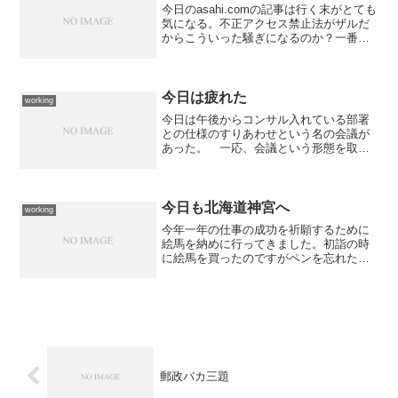
今日のasahi.comの記事は行く末がとても
気になる。不正アクセス禁止法がザルだ
からこういった騒ぎになるのか？一番問
題なのは、不正といえないような不正ア
クセスが可能な状態で個人情報が公開サ
ーバー上に放置されていることなんだよ
ね？今回の事件...
今日は疲れた
working
今日は午後からコンサル入れている部署
との仕様のすりあわせという名の会議が
あった。 一応、会議という形態を取る
ので構えて向かっていったのだが... 内
容的にはお互いに作成しているシステム
の仕様の間で漏れがない事の確認といっ
たレベルのものであり...
今日も北海道神宮へ
working
今年一年の仕事の成功を祈願するために
絵馬を納めに行ってきました。初詣の時
に絵馬を買ったのですがペンを忘れたの
で持ち帰っていたんですよ。 今日、行
って気が付いたのですが「記入所」があ
るんですね。 先日は、たぶん人であふ
れて気が付かなかったのだ...
郵政バカ三題