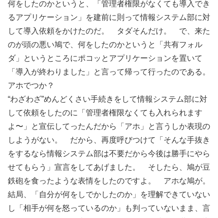
何をしたのかというと、「管理者権限がなくても導入でき
るアプリケーション」を建前に則って情報システム部に対
して導入依頼をかけたのだ。 タダそんだけ。 で、来た
のが頭の悪い鳩で、何をしたのかというと「共有フォル
ダ」というところにポコッとアプリケーションを置いて
「導入が終わりました」と言って帰って行ったのである。
アホでつか？
“わざわざ”めんどくさい手続きをして情報システム部に対
して依頼をしたのに「管理者権限なくても入れられます
よ〜」と宣伝してったんだから「アホ」と言うしか表現の
しようがない。 だから、再度呼びつけて「そんな手抜き
をするなら情報システム部は不要だから今後は勝手にやら
せてもらう」宣言をしてあげました。 そしたら、鳩が豆
鉄砲を食ったような表情をしたのですよ。 アホな鳩が。
結局、「自分が何をしでかしたのか」を理解できていない
し「相手が何を怒っているのか」も判っていないまま、言