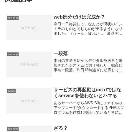
web部分だけは完成か？
working
今日一日格闘して、なんとか現状のイン
トラのものと同じものが出るようになり
ました。（う〜ん、疲れた... 液晶ディ
スプレイが欲しい...）あとは、基幹シス
テムのサーバーから落ちてきた売上デー
タをDBに自動で登録するアプリの作成を
するだけ。 こ...
一段落
working
本日の放送開始からデジタル放送系も追
加されたシステムに切り替わり、徹夜仕
事も一段落。昨日18時過ぎに起床して晩
ご飯を食べてから出社。 夜通し働いて
先ほど帰宅。 労働時間は20時間半で起
きている時間は22時間を超えた所。 昼
間の労働に合わせた...
サービスの再起動はinit.dではな
Linux
くserviceを使わないとハマる
あるサーバーからAWS S3にファイルの
アップロード/ダウンロードするPHPのプ
ログラムを作成し検証しているときに、
こんな問題が発生しました。ERROR:
/root/.s3cfg: NoneERROR: Configuration
fil...
ざる？
working