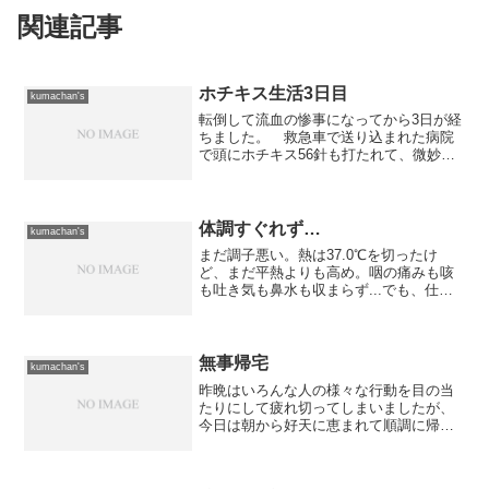
関連記事
ホチキス生活3日目
kumachan's
転倒して流血の惨事になってから3日が経
ちました。 救急車で送り込まれた病院
で頭にホチキス56針も打たれて、微妙に
不気味な前頭部になって3日ということに
なります。ようやく傷口の表面がふさが
り頭をまともに洗うことが出来るような
って、不自由さもな...
体調すぐれず…
kumachan's
まだ調子悪い。熱は37.0℃を切ったけ
ど、まだ平熱よりも高め。咽の痛みも咳
も吐き気も鼻水も収まらず...でも、仕事
に行かねば。病院へ寄ってから仕事へ向
かうか...
無事帰宅
kumachan's
昨晩はいろんな人の様々な行動を目の当
たりにして疲れ切ってしまいましたが、
今日は朝から好天に恵まれて順調に帰っ
てくることが出来ましたよ。それにして
も、何で人はイレギュラーな事態が発生
したときに身勝手になるのだろうかと、