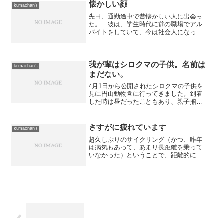
ああいった事態に遭遇する...
懐かしい顔
kumachan's
先日、通勤途中で昔懐かしい人に出会っ
た。 彼は、学生時代に前の職場でアル
バイトをしていて、今は社会人になって
いるA君。 偶然にも、彼の職場が自分の
職場の近所だそうで、信号待ちしている
ところでバッタリ。 前の職場を辞めた
事を話したら驚いていた...
我が輩はシロクマの子供。名前は
kumachan's
まだない。
4月1日から公開されたシロクマの子供を
見に円山動物園に行ってきました。到着
した時は昼だったこともあり、親子揃っ
て昼寝中でした。暫く待っていると、よ
うやくお目覚め。お目覚めと同時にお客
様サービスです。みんながカメラを構え
さすがに疲れています
kumachan's
ている近くまで寄ってき...
超久しぶりのサイクリング（かつ、昨年
は病気もあって、あまり長距離を乗って
いなかった）ということで、距離的には
中距離程度なのですが疲労が激しくて、
一日だけでは疲れが取れません。 とは
言え、「ウェイトなんてもってのほか」
とか「ウォーキングなんて...