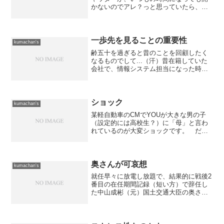
かないのでアレ？っと思っていたら、世
の中は夏休み入りなんですね。 長いと
ころだと、今週一週間は夏休みと言うこ
とで、札幌市内も多少は静かな日々が続
くのでしょうか？今の自分...
一歩先を見ることの重要性
kumachan's
齢五十を過ぎると昔のことを回顧したく
なるものでして...（汗）昔在籍していた
会社で、情報システム担当になった時の
話をしてみようかと思います。当時、携
帯電話で「何とかモード」とかいう仕組
みが出来てインターネット接続できるよ
うになり、「何とかモ...
ショック
kumachan's
某軽自動車のCMでYOUが大きな男の子
（設定的には高校生？）に「母」と言わ
れているのが大変ショックです。 だっ
て、YOUって歳変わらない（っていう
か、今、Wikipediaで調べたら同学年だっ
た...）んですよ！ それが、あんな大き
な子に「...
奥さんが可哀想
kumachan's
就任早々に放電し放題で、結果的に戦後2
番目の在任期間記録（短い方）で辞任し
た中山成彬（元）国土交通大臣の奥さん
って、北朝鮮拉致問題で活躍した中山恭
子さんだったんですね。 何だか、出来
の悪い夫を持った、可哀想な奥さんって