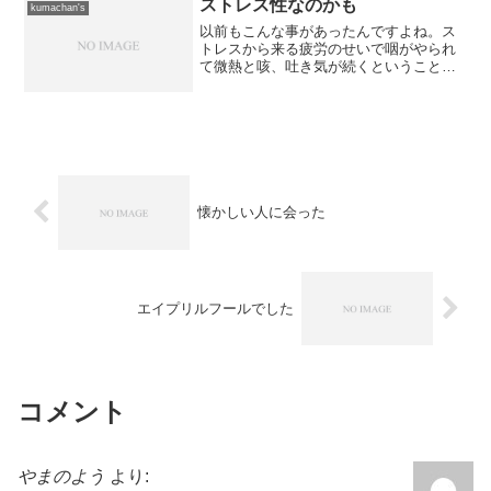
感じです。 聡明な印象...
ストレス性なのかも
kumachan's
以前もこんな事があったんですよね。ス
トレスから来る疲労のせいで咽がやられ
て微熱と咳、吐き気が続くということ
が...ハッキリ言って、今の仕事はストレ
ス溜まる。エンドユーザーとソフト屋さ
んの間に立って問題解決に当たっている
のですが、うちの会社の...
懐かしい人に会った
エイプリルフールでした
コメント
やまのよう
より: