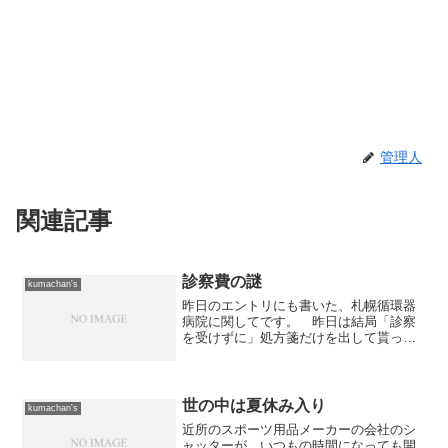
管理人
関連記事
診察費の謎
kumachan's
昨日のエントリにも書いた、札幌循環器
病院に関してです。 昨日は結局「診察
を受けずに」処方箋だけを出して貰った
のですが、改めて領収書を見ると「診察
料」が取られていることが判りまし
た。 ハテ？ 診察を受けることが出来
なかった患者から何故に診察料...
世の中は夏休み入り
kumachan's
近所のスポーツ用品メーカーの会社のシ
ャッターが、いつもの時間になっても開