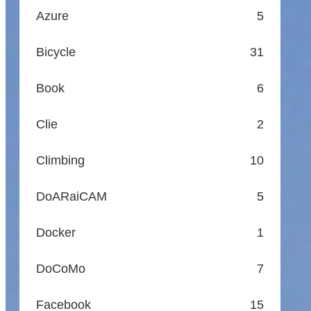
Azure
5
Bicycle
31
Book
6
Clie
2
Climbing
10
DoARaiCAM
5
Docker
1
DoCoMo
7
Facebook
15