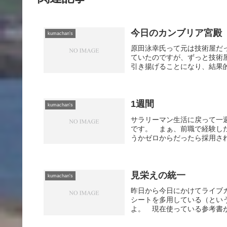
今日のカンブリア宮殿
kumachan's
原田泳幸氏って元は技術屋だ
ていたのですが、ずっと技術
引き揚げることになり、結果的
1週間
kumachan's
サラリーマン生活に戻って一
です。 まぁ、前職で経験し
うかゼロからだったら採用され
見栄えの統一
kumachan's
昨日から今日にかけてライブカ
シートを多用している（とい
よ。 現在使っている参考書が