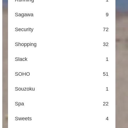
Sagawa
9
Security
72
Shopping
32
Slack
1
SOHO
51
Souzoku
1
Spa
22
Sweets
4