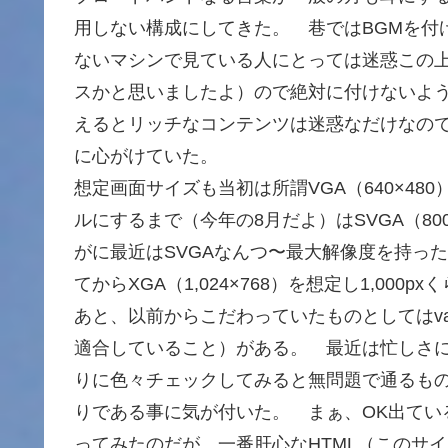
用しない構成にしてきた。 巷ではBGMを付
ないマシンで見ている人にとっては迷惑この
スかと思いましたよ）ので絶対に付けないよ
えるとリッチなコンテンツは迷惑なだけなの
に心がけていた。
想定画面サイズも当初は所謂VGA（640×48
ルにするまで（今年の8月だよ）はSVGA（800
がに最近はSVGAなんつ〜最大解像度を持っ
てからXGA（1,024×768）を想定し1,000p
あと、以前からこだわっていたものとしてはval
適合していること）がある。 最近は忙しさ
りに色々チェックしてみると無問題で通るもの
りである事に気が付いた。 まぁ、OK出ている
ってみたのだが、一番肝心なHTML（このサイ