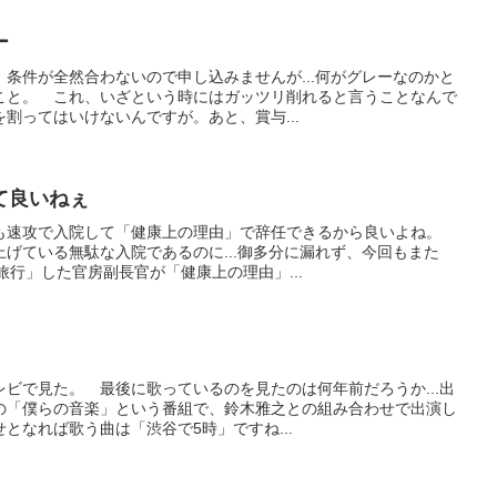
ー
条件が全然合わないので申し込みませんが...何がグレーなのかと
こと。 これ、いざという時にはガッツリ削れると言うことなんで
割ってはいけないんですが。あと、賞与...
て良いねぇ
も速攻で入院して「健康上の理由」で辞任できるから良いよね。
げている無駄な入院であるのに...御多分に漏れず、今回もまた
旅行」した官房副長官が「健康上の理由」...
ビで見た。 最後に歌っているのを見たのは何年前だろうか...出
の「僕らの音楽」という番組で、鈴木雅之との組み合わせで出演し
となれば歌う曲は「渋谷で5時」ですね...