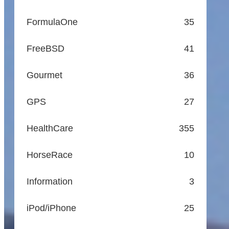
FormulaOne
35
FreeBSD
41
Gourmet
36
GPS
27
HealthCare
355
HorseRace
10
Information
3
iPod/iPhone
25