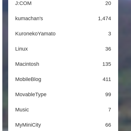
J:COM
20
kumachan's
1,474
KuronekoYamato
3
Linux
36
Macintosh
135
MobileBlog
411
MovableType
99
Music
7
MyMiniCity
66