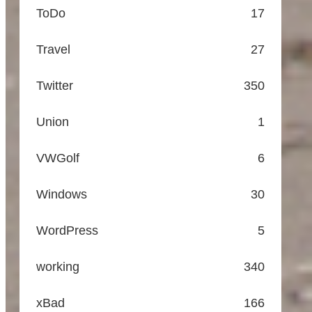
ToDo
17
Travel
27
Twitter
350
Union
1
VWGolf
6
Windows
30
WordPress
5
working
340
xBad
166