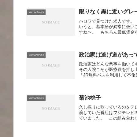
限りなく黒に近いグレ
kumachan's
ハロワで見つけた求人です。 
いうと、基本給が異常に低い
すね〜。 もちろん最低賃金を
政治家は逃げ道があっ
kumachan's
政治家はどんな悪事を働いて
その入院こそが医療費を押し上
「JR無料パスを利用して不倫
菊池桃子
kumachan's
久し振りに歌っているのをテレ
演していた番組はフジテレビ
ていました。 この組み合わせ