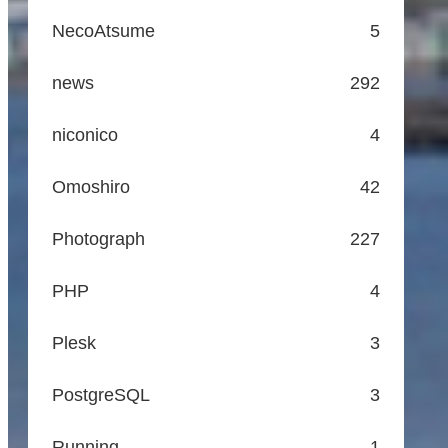
NecoAtsume
5
news
292
niconico
4
Omoshiro
42
Photograph
227
PHP
4
Plesk
3
PostgreSQL
3
Running
1