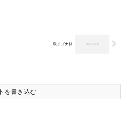
歌才ブナ林
トを書き込む