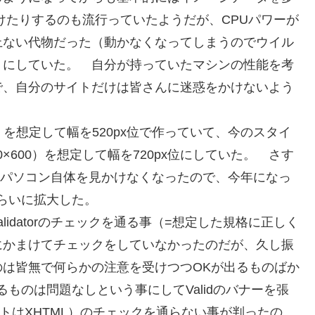
けたりするのも流行っていたようだが、CPUパワーが
上ない代物だった（動かなくなってしまうのでウイル
うにしていた。 自分が持っていたマシンの性能を考
で、自分のサイトだけは皆さんに迷惑をかけないよう
0）を想定して幅を520px位で作っていて、今のスタイ
×600）を想定して幅を720px位にしていた。 さす
たパソコン自体を見かけなくなったので、今年になっ
xくらいに拡大した。
idatorのチェックを通る事（=想定した規格に正しく
にかまけてチェックをしていなかったのだが、久し振
は皆無で何らかの注意を受けつつOKが出るものばか
ものは問題なしという事にしてValidのバナーを張
トはXHTML）のチェックを通らない事が判ったの