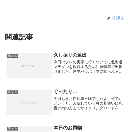
管理人
関連記事
久し振りの遠出
Bicycle
今日はツレの実家に行くついでに北海道
マラソンを観戦するために自転車で出掛
けました。途中パラパラ雨に降られる場
面もありましたが、特に濡れる事もなく
帰ってきました。 ただ、途中のマラソ
ンのために規制をかけているところで道
警さんの仕切が悪くて車に...
ぐったり…
Bicycle
今日もまた自転車三昧でしたよ。何でか
というと、入院している母の見舞いに札
幌の南の方までサイクリングロードを飛
ばしたためです。 午前中に自宅を出て
からひたすら走り続けて目的地到着は昼
過ぎ。 1時間ほど見舞いをした後、多少
の寄り道をしながら帰っ...
本日のお買物
Bicycle