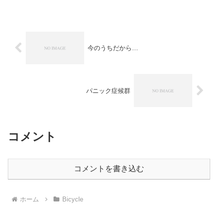
信号の少ないところをザックリと選んだ
感じで実距離は不明。 今...
今のうちだから…
パニック症候群
コメント
コメントを書き込む
ホーム
Bicycle