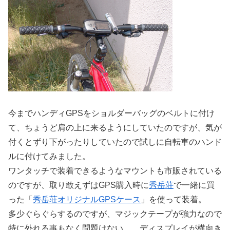
今までハンディGPSをショルダーバッグのベルトに付け
て、ちょうど肩の上に来るようにしていたのですが、気が
付くとずり下がったりしていたので試しに自転車のハンド
ルに付けてみました。
ワンタッチで装着できるようなマウントも市販されている
のですが、取り敢えずはGPS購入時に
秀岳荘
で一緒に買
った「
秀岳荘オリジナルGPSケース
」を使って装着。
多少ぐらぐらするのですが、マジックテープが強力なので
特に外れる事もなく問題はない。 ディスプレイが横向き