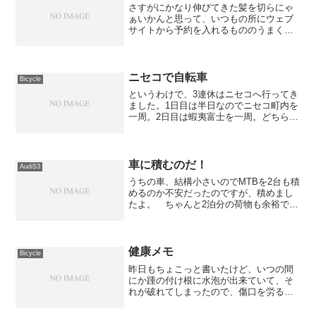
さすがにかなり伸びてきた髪を切らにゃ
ぁいかんと思って、いつもの所にウェブ
サイトから予約を入れるもののうまくい
かず。 今日は別の所にも用事があった
ので電話で確認するのをやめて自転車で
直接行ってしまいました。 だいたい、
一人でやっているので当日...
ニセコで自転車
Bicycle
というわけで、3連休はニセコへ行ってき
ました。1日目は半日なのでニセコ町内を
一周。2日目は蝦夷富士を一周。どちら
も、晴天とは行かない天気でしたが結構
楽しめました。 ちなみに2日間で61km
と、距離的には大したことがないのです
が、上り下りが一...
車に積むのだ！
AudiS3
うちの車、結構小さいのでMTBを2台も積
めるのか不安だったのですが、積めまし
たよ。 ちゃんと2泊分の荷物も余裕で積
めたし、工具セットとウエス沢山も全く
余裕ですわ。1枚目の写真は、1台目を積
んだところ。 べろ〜んと垂れ下がって
いるのは車に傷を...
健康メモ
Bicycle
昨日もちょこっと書いたけど、いつの間
にか踵の付け根に水泡が出来ていて、そ
れが破れてしまったので、傷口を労るた
めに今日からは踵に負担のかからない自
転車にすることにしました。 コースは