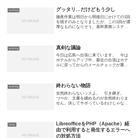
能だと思っています。旧来、正規雇用の
賃金が高い理由の一つとして「正社員に
グッタリ…だけどもう少し
working
は責任があるから」という...
徹夜作業は明日から明後日にかけての1回
を残すのみとなりましたが、この1回が濃
厚なものになりそう。基幹業務システム
の機能アップのためにアプリケーション
の入れ替えを昨日からやっているのです
が、連絡書の配布をお願いしておいた業
務委託のおネェちゃん...
真剣な議論
working
今日は広島へ出張に来ています。 今は
ホテルからアップ中。最近の出張はホテ
ルに戻ってからのメールチェックが重要
なのでLAN環境が必須になってきてい
る。 今回の出張でもホテル探しの重要
ポイントは部屋にLAN環境（有線無線問
わず）があることであっ...
終わらない物語
working
全然終わらないッスよ。 引き継ぎ。
つ〜か、文書を纏めるのが全然終わりま
せん。決してサボっているわけじゃない
んです。書いても書いても終わりが近づ
いてこないんですよ。もう、全然間に合
わないし...取り急ぎのモノは口頭で引き
継いでいるんですが時間...
LibreofficeをPHP（Apache）経
Linux
由で利用すると発生するエラーへ
の対処方法