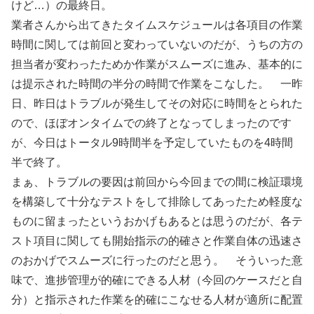
けど…）の最終日。
業者さんから出てきたタイムスケジュールは各項目の作業
時間に関しては前回と変わっていないのだが、うちの方の
担当者が変わったためか作業がスムーズに進み、基本的に
は提示された時間の半分の時間で作業をこなした。 一昨
日、昨日はトラブルが発生してその対応に時間をとられた
ので、ほぼオンタイムでの終了となってしまったのです
が、今日はトータル9時間半を予定していたものを4時間
半で終了。
まぁ、トラブルの要因は前回から今回までの間に検証環境
を構築して十分なテストをして排除してあったため軽度な
ものに留まったというおかげもあるとは思うのだが、各テ
スト項目に関しても開始指示の的確さと作業自体の迅速さ
のおかげでスムーズに行ったのだと思う。 そういった意
味で、進捗管理が的確にできる人材（今回のケースだと自
分）と指示された作業を的確にこなせる人材が適所に配置