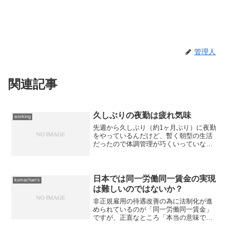
管理人
関連記事
久しぶりの夜勤は疲れ気味
working
先週から久しぶり（約1ヶ月ぶり）に夜勤
をやっているんだけど、暫く朝型の生活
だったので体調管理が巧くいっていない
ようです。 どうも熟睡できないのが災
いしているのか、それともレンドルミン
を服用して寝ているせいなのか... 勤務
中に眠気が襲ってき...
日本では同一労働同一賃金の実現
kumachan's
は難しいのではないか？
非正規雇用の待遇改善の為に法制化が進
められているのが「同一労働同一賃金」
ですが、正直なところ「本当の意味での
同一労働同一賃金」は日本では実現不可