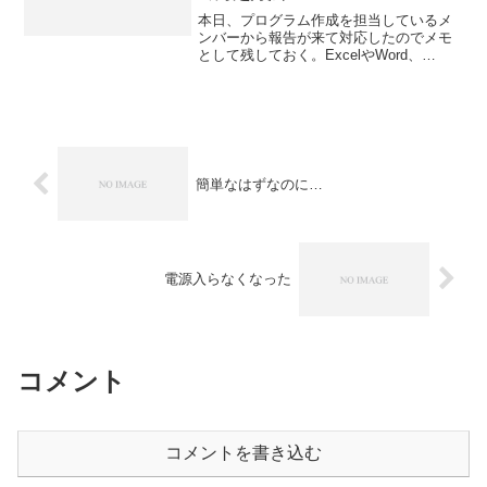
本日、プログラム作成を担当しているメ
ンバーから報告が来て対応したのでメモ
として残しておく。ExcelやWord、
PowerPointのファイルをPDF化するの
に、サーバー上にLibreofficeを導入しコマ
ンドラインから利用しているが、P...
簡単なはずなのに…
電源入らなくなった
コメント
コメントを書き込む