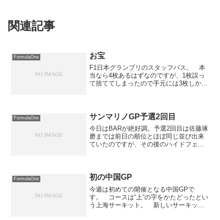
関連記事
お宝
FormulaOne
F1日本グランプリのスタッフパス。 本
当なら4枚あるはずなのですが、1枚誤っ
て捨ててしまったので手元には3枚しかあ
りません。1994年、1995年、1997年のス
タッフパスです。 入れるエリアは限定
されていたんですが、思い出の品です。
サンマリノGP予選2回目
FormulaOne
今日はBARが絶好調。予選2回目は佐藤琢
磨までは前日の順位とほぼ同じ並び出来
ていたのですが、その後のハイドフェル
ド、ブルツ、マッサが伸びずに、M.シュ
ーマッハはミスにより順位を落として佐
藤よりも後ろに行ったおかげ（マッサは
はじめから10番降...
初の中国GP
FormulaOne
今週は初めての開催となる中国GPで
す。 コースは“上”の字をかたどったとい
う上海サーキット。 新しいサーキット
だけにコースもピットレーンも滑りやす