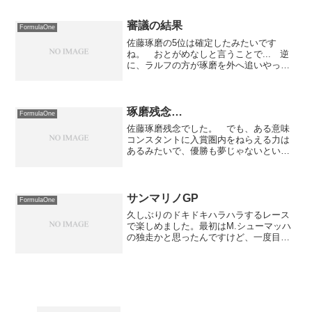
いとか問題はあるみたいですが...んで、
今日の予選は？？？という事態が発
生！ 2回目の予選を最...
審議の結果
FormulaOne
佐藤琢磨の5位は確定したみたいです
ね。 おとがめなしと言うことで... 逆
に、ラルフの方が琢磨を外へ追いやった
として警告を受けた模様です。けっこう
微妙なぶつかり具合だったので、ペナル
ティの可能性もあるかな〜と思っていた
のですが、良かった良か...
琢磨残念…
FormulaOne
佐藤琢磨残念でした。 でも、ある意味
コンスタントに入賞圏内をねらえる力は
あるみたいで、優勝も夢じゃないという
感じがします。昨日は仕事だったので、
これからフジテレビ721の録画を見ること
にします。
サンマリノGP
FormulaOne
久しぶりのドキドキハラハラするレース
で楽しめました。最初はM.シューマッハ
の独走かと思ったんですけど、一度目の
ピットイン後にペースがガタ落ちしてア
ロンソに追いつかれてしまい、そこから
は本当に接戦の展開で最後まで目が離せ
ないレースでした。 残...