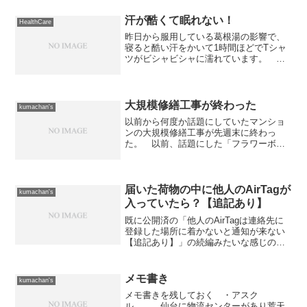
汗が酷くて眠れない！
HealthCare
昨日から服用している葛根湯の影響で、
寝ると酷い汗をかいて1時間ほどでTシャ
ツがビシャビシャに濡れています。 そ
の度に全身着替えと、濡れたタオルケッ
トを交換するので起きているんですよ
ね。 今日は一日で着るものが無くなっ
てしまう勢い（もちろん洗...
大規模修繕工事が終わった
kumachan's
以前から何度か話題にしていたマンショ
ンの大規模修繕工事が先週末に終わっ
た。 以前、話題にした「フラワーボッ
クスの金属部分と躯体のコンクリート部
分に大きな隙間が空いている件」に関し
ては、結局のところ今回の工事の不手際
でそうなったのか、元々の工...
届いた荷物の中に他人のAirTagが
kumachan's
入っていたら？【追記あり】
既に公開済の「他人のAirTagは連絡先に
登録した場所に着かないと通知が来ない
【追記あり】」の続編みたいな感じの投
稿になります。これで一連の検証は終了
になります。さて、届いた荷物の中に他
人のAirTagが入っていたらどうなるでし
メモ書き
kumachan's
ょうか？そも...
メモ書きを残しておく ・アスク
ル 仙台に物流センターがあり荒天