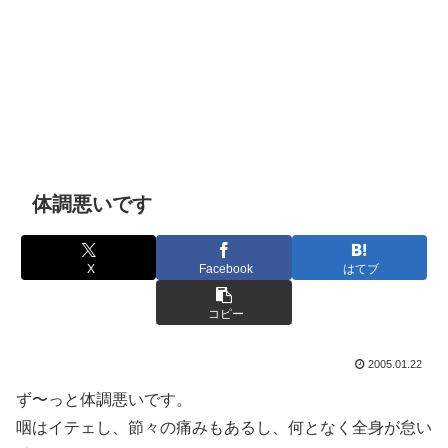
体調悪いです
X
Facebook
はてブ
コピー
2005.01.22
ず〜っと体調悪いです。
咽はイテェし、節々の痛みもあるし、何となく全身が怠い