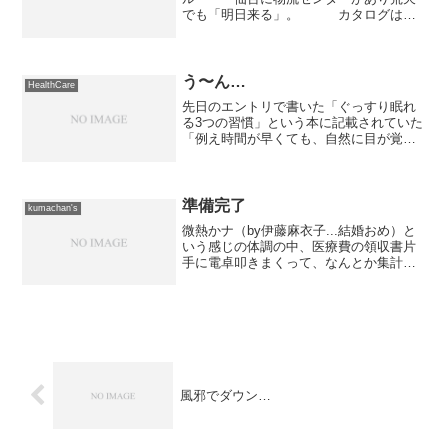
でも「明日来る」。 カタログは札
幌市内の業者から送られてくる。
（ちなみに個人には送られてこな
い） ・銀行口座申込み 屋号で申
し込める銀行へ1月29日に申込書を発...
う〜ん…
HealthCare
先日のエントリで書いた「ぐっすり眠れ
る3つの習慣」という本に記載されていた
「例え時間が早くても、自然に目が覚め
たら二度寝をせずに起床する」ですが、
ダメみたいです。昨日は7時ちょっと過ぎ
に目が覚めたので普通に起きて、若干眠
気が残る程度の状態だ...
準備完了
kumachan's
微熱かナ（by伊藤麻衣子...結婚おめ）と
いう感じの体調の中、医療費の領収書片
手に電卓叩きまくって、なんとか集計完
了。 その後、国税庁のサイトで必要書
類の作成をサクサクッと行って明日
（3/12）の提出準備は完了。 天気が悪
そうという話もある...
風邪でダウン…