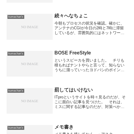
が発症したときも身体が怠くなったり熱
っぽくなったり同じような症状になるの
ですが、目のかゆみとか鼻水とかの症状
はないので全然違うかな...
続々へなちょこ
kumachan's
今朝もプロセスの状況を確認。確かに、
アンテナのCGIが今日の2時と7時に滞留
しているが、雰囲気的にはネットワーク
的な問題に見える。 何故かというと、
CGIを使わずにsendmailを直接起動して
メールを送っているプロセスがほぼ同じ
時間に滞留...
BOSE FreeStyle
kumachan's
というスピーカを買いました。 チリも
積もればナントやらと言って、知らない
うちに溜っていったヨドバシのポイント
を使ってゲット！ 残念ながらお店に行
った日には在庫が無くてメーカー直送と
いう形で取り寄せることになったのです
が、申し込み時の予定通り...
罰してはいけない
kumachan's
ITproというサイトを時々見るのだが、そ
こに面白い記事を見つけた。 それは、
ミスに関する記事なのだが、対策べから
ず集というのが掲載されている。 そ
の、べからず集の中に「ミスを叱った
り、罰したりしてはいけない」というの
があった。 また、「運...
メモ書き
kumachan's