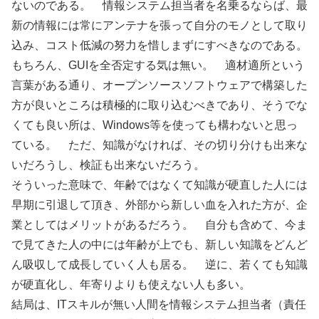
ないのである。 情報システム担当者を名乗るならば、最
新の情報には常にアンテナを張って自分のモノとして取り
込み、コスト低減の努力を惜しまずにすべきなのである。
もちろん、GUIを全否定する気は無い。 適材適所という
言葉がある通り、オープンソースソフトウェアで構築した
方が良いところは積極的に取り込むべきであり、そうでな
くても良い所は、Windows等を使っても構わないと思っ
ている。 ただ、知識がなければ、その切り分けも出来な
いだろうし、検証も出来ないだろう。
そういった意味で、年齢ではなくて知識が硬直した人には
早期に引退して頂き、外部から新しい血を入れた方が、企
業としてはメリットがあるだろう。 自分も含めて、今ま
で見てきた人の中には年齢が上でも、新しい知識をどんど
ん吸収して成長していく人も居る。 逆に、若くても知識
が硬直化し、年寄りよりも使えない人も多い。
結局は、ITスキルが無い人間を情報システム担当者（責任