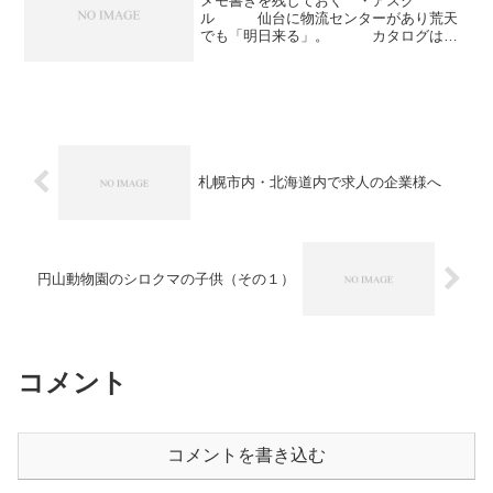
メモ書きを残しておく ・アスク
ル 仙台に物流センターがあり荒天
でも「明日来る」。 カタログは札
幌市内の業者から送られてくる。
（ちなみに個人には送られてこな
い） ・銀行口座申込み 屋号で申
し込める銀行へ1月29日に申込書を発...
札幌市内・北海道内で求人の企業様へ
円山動物園のシロクマの子供（その１）
コメント
コメントを書き込む