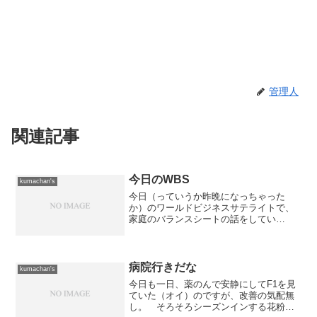
管理人
関連記事
今日のWBS
kumachan's
今日（っていうか昨晩になっちゃった
か）のワールドビジネスサテライトで、
家庭のバランスシートの話をしてい
た。 その中で、2軒のお宅のキャッシュ
フロー表が出てきていたのだが、それを
見て驚いた。 東京の企業って、定年退
職した場合の退職金って4,0...
病院行きだな
kumachan's
今日も一日、薬のんで安静にしてF1を見
ていた（オイ）のですが、改善の気配無
し。 そろそろシーズンインする花粉症