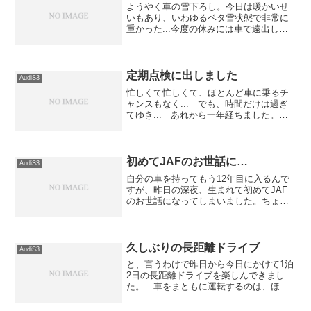
ようやく車の雪下ろし。今日は暖かいせ
いもあり、いわゆるベタ雪状態で非常に
重かった...今度の休みには車で遠出した
いなぁ。バッテリがヘタリ気味なので活
を入れなければいけないし、ブレーキデ
ィスクもかなりサビが目立ってきている
（普段でも一週間もし...
定期点検に出しました
AudiS3
忙しくて忙しくて、ほとんど車に乗るチ
ャンスもなく... でも、時間だけは過ぎ
てゆき... あれから一年経ちました。と
いうわけで、昨日定期点検のため引き取
られていった車は、本日めでたく帰って
まいりました。特別不具合もなかったの
で、今回の点検は...
初めてJAFのお世話に…
AudiS3
自分の車を持ってもう12年目に入るんで
すが、昨日の深夜、生まれて初めてJAF
のお世話になってしまいました。ちょこ
っと夜中にドライブに出てしまったのが
運の尽きと言えばそれまでなんだけど、
脇道に入ったのが間違いだったんでしょ
う。 見た目全然普通...
久しぶりの長距離ドライブ
AudiS3
と、言うわけで昨日から今日にかけて1泊
2日の長距離ドライブを楽しんできまし
た。 車をまともに運転するのは、ほぼ
一年ぶりという感じなので、さすがに最
初は緊張しましたが、今日はエンジンぶ