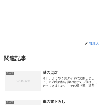
管理人
関連記事
謎の点灯
AudiS3
今日、ようやく夏タイヤに交換しまし
て、市内北西部を買い物がてら飛ばして
走ってきました。 その帰り道、近所の
郵便局によって振込をしてきた時の出来
事。左ウィンカーを点滅させたままハザ
ードを付けて路上駐車をしたのですが、
キーを外して降りる時に「ピ...
車の雪下ろし
AudiS3