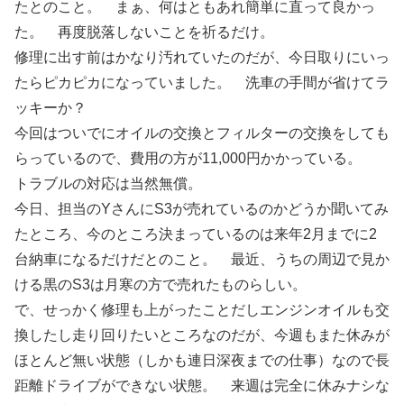
たとのこと。 まぁ、何はともあれ簡単に直って良かっ
た。 再度脱落しないことを祈るだけ。
修理に出す前はかなり汚れていたのだが、今日取りにいっ
たらピカピカになっていました。 洗車の手間が省けてラ
ッキーか？
今回はついでにオイルの交換とフィルターの交換をしても
らっているので、費用の方が11,000円かかっている。
トラブルの対応は当然無償。
今日、担当のYさんにS3が売れているのかどうか聞いてみ
たところ、今のところ決まっているのは来年2月までに2
台納車になるだけだとのこと。 最近、うちの周辺で見か
ける黒のS3は月寒の方で売れたものらしい。
で、せっかく修理も上がったことだしエンジンオイルも交
換したし走り回りたいところなのだが、今週もまた休みが
ほとんど無い状態（しかも連日深夜までの仕事）なので長
距離ドライブができない状態。 来週は完全に休みナシな