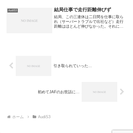
ん回し状態で激走してきました。経路は
以下の通り...1日目...
結局仕事で走行距離伸びず
AudiS3
結局、この三連休は二日間を仕事に取ら
れ（サーバートラブルで出社など）走行
距離はほとんど伸びなかった。それにし
ても市内の道路の状況は最悪。 かなり
凍っていて、メチャクチャ滑る。 ハイ
テク装備に頼った運転をしていると、た
まにヒヤリとすることが....
引き取られていった…
初めてJAFのお世話に…
ホーム
AudiS3