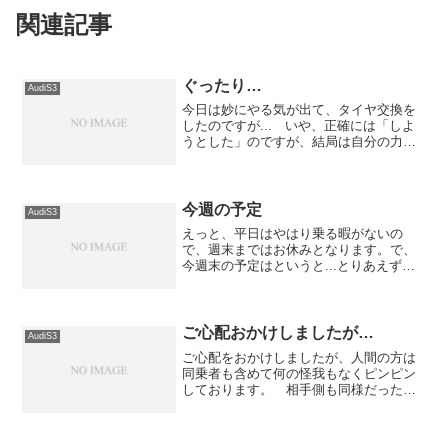
関連記事
ぐったり…
AudiS3
今日は妙にやる気が出て、タイヤ交換を
したのですが... いや、正確には「しよ
うとした」のですが、結局は自分の力で
はどうする事も出来ませんでした。 今
まで、タイヤ交換を、お金を払ってして
貰おうとした事は一度もなく、基本的に
は自力で交換してきた...
今週の予定
AudiS3
えっと、平日はやはり乗る暇がないの
で、週末まではお休みとなります。で、
今週末の予定はというと...とりあえず、
土曜日の午前中にアウディ札幌南で
1000km点検を行い、その後天気が良けれ
ば支笏湖方面へドライブに行こうかと思
っています。 慣らし...
ご心配おかけしましたが…
AudiS3
ご心配をおかけしましたが、人間の方は
同乗者も含めて何の怪我もなくピンピン
しております。 相手側も同様だったの
で、車対車の物損事故と言うことで警察
でも処理されまして、ざっくりとした事
情聴取のみ（人身事故でないとそんなモ