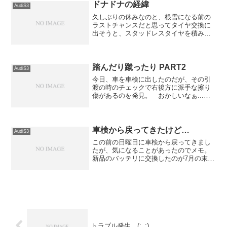
ノです）で終了。 相手側...
ドナドナの経緯
AudiS3
久しぶりの休みなのと、根雪になる前の
ラストチャンスだと思ってタイヤ交換に
出そうと、スタッドレスタイヤを積み込
んで「いざ出発！」と思ったところで、
エンジンが掛からない。 セルは回るん
だけど、エンジンが掛かる気配がな
い。 セルの回転も弱めなので...
踏んだり蹴ったり PART2
AudiS3
今日、車を車検に出したのだが、その引
渡の時のチェックで右後方に派手な擦り
傷があるのを発見。 おかしいなぁ...
先日、バッテリ交換するまでは殆ど動い
ていなかった車なのになぁ。 隣の車を
疑ったものの、暗いせいもあって、それ
らしき傷は発見できな...
車検から戻ってきたけど…
AudiS3
この前の日曜日に車検から戻ってきまし
たが、気になることがあったのでメモ。
新品のバッテリに交換したのが7月の末
で、車検に出したのが8月の始め。 その
間、ちょうど10日間くらいなんだけど
「バッテリが弱っているようなのでチャ
ージしておきましたから...
トラブル発生…(;_;)