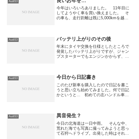
良いお年を…
AudiS3
今年はいろいろありました。 11年目に
してようやく車を買い換えました。 そ
の車も、走行距離は既に5,000kmを越え
ています。 もっとも、秋に入ってから
は仕事が忙しくなり伸びが鈍化しました
が...今日は市内を買い物の為にグルグル
回って終わり...
バッテリ上がりのその後
AudiS3
年末にタイヤ交換を仕様としたところで
発覚したバッテリ上がりですが、ジャン
プスターターでもエンジンかからず、ツ
レの車とつないでも全然ダメで、ついに
JAFの出動となりました。大晦日の昼過
ぎに出動依頼の電話をかけて約40分くら
いで到着。 最初に、...
今日から日記書き
AudiS3
このたび新車を購入したので日記を書こ
うと思い立ち始めてみました。何で日記
かというと... 初めての左ハンドル車と
言うこともあり、いろいろありそうな気
がしたので残していこうかと思いまし
た。 同じ車に乗っている方がいれば情
報交換もしたいですし。...
異音発生？
AudiS3
今日の北海道は一日中雨。 そんな中、
荒れた海でも写真に撮ってみようと思っ
て石狩へドライブ。出発した時はそれほ
どでもなかったが、石狩に着く頃にはか