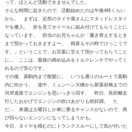
って、ほとんど活動できませんでした。
そんな時間に起きたので、活動始めたのは午後4時くらい
から。 まずは、近所のタイヤ屋さんにスタッドレスタイ
ヤを搬入。 折を見てホイールに組み付けてもらうことに
なっています。 担当のお兄ちゃんが「履き替えするとき
まで預かっておきますよ〜。 精算もその時でけっこうで
す。」ということで、お言葉に甘えて預かってもらうこと
に… ここは、最後の締め込みをトルクレンチでやってく
れるので安心です。
その後、真駒内まで散髪に。 いつも通りのルートで真駒
内に向かう。 途中、ミュンヘン大橋から新藻岩橋までの
河岸道路でエンジンを思いっきり回す。 昨日、長距離走
行したおかげでエンジンの吹けあがりも絶好調。 た
だ… 来週は土曜日しか車に乗るチャンスがないので、再
び回らないエンジンになってしまうかも。
今日、タイヤを積むのにトランクスルーにして気が付いた