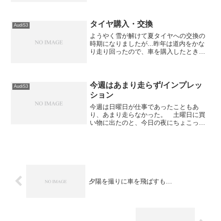
なり強い雨になっていた。 その雨のせ
いなのかどうか判らないが、車体中央の
床下近辺から時々異音がす...
タイヤ購入・交換
AudiS3
ようやく雪が解けて夏タイヤへの交換の
時期になりましたが...昨年は道内をかな
り走り回ったので、車を購入したときに
付いてきた夏タイヤがかなりすり減って
しまい、ちょっと危険な状態になってい
ました。 そこで、タイヤを買うことに
してホイールへの組み...
今週はあまり走らず/インプレッ
AudiS3
ション
今週は日曜日が仕事であったこともあ
り、あまり走らなかった。 土曜日に買
い物に出たのと、今日の夜にちょこっと
市内を走っただけ。 おかげで距離は進
まず。 明日明後日は仕事が休みなのだ
が、予報では天気悪く... しかも、明後
日は午後からちょっと会...
夕陽を撮りに車を飛ばすも…