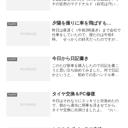
チの近所のマクドナルド（自宅は汚いの
で...）で本日の夕方に行われました。
内容的には、車について（左ハンドルだ
とか、マニュアル車だとか...）と事故発
生前の状況（何故...
夕陽を撮りに車を飛ばすも…
AudiS3
昨日は夜遅く（午前2時過ぎ）まで会社で
仕事をしていたので、寝たのは午前4
時。 せっかくの好天だったのですが昼
間で寝てしまいました。12時に起床する
と天気予報通りにとても良い天気。 こ
れだけ天気が良いと、どこかにドライブ
に行きたくなってウズウ...
今日から日記書き
AudiS3
このたび新車を購入したので日記を書こ
うと思い立ち始めてみました。何で日記
かというと... 初めての左ハンドル車と
言うこともあり、いろいろありそうな気
がしたので残していこうかと思いまし
た。 同じ車に乗っている方がいれば情
報交換もしたいですし。...
タイヤ交換＆PC修復
AudiS3
今日はそれなりにスッキリと目覚めたの
で、朝から適当に用事を済ませてから、
タイヤ交換に出掛けましたよ。 ついで
に来月頭に車検もあるので、車の中に積
んである工具類を下ろして物置の中
へ。 それにしても、今さらのタイヤ交