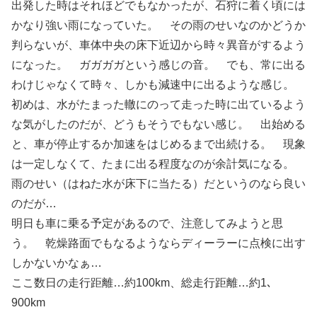
出発した時はそれほどでもなかったが、石狩に着く頃には
かなり強い雨になっていた。 その雨のせいなのかどうか
判らないが、車体中央の床下近辺から時々異音がするよう
になった。 ガガガガという感じの音。 でも、常に出る
わけじゃなくて時々、しかも減速中に出るような感じ。
初めは、水がたまった轍にのって走った時に出ているよう
な気がしたのだが、どうもそうでもない感じ。 出始める
と、車が停止するか加速をはじめるまで出続ける。 現象
は一定しなくて、たまに出る程度なのが余計気になる。
雨のせい（はねた水が床下に当たる）だというのなら良い
のだが…
明日も車に乗る予定があるので、注意してみようと思
う。 乾燥路面でもなるようならディーラーに点検に出す
しかないかなぁ…
ここ数日の走行距離…約100km、総走行距離…約1､
900km