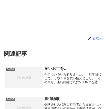
管理人
関連記事
良いお年を…
AudiS3
今年はいろいろありました。 11年目に
してようやく車を買い換えました。 そ
の車も、走行距離は既に5,000kmを越え
ています。 もっとも、秋に入ってから
は仕事が忙しくなり伸びが鈍化しました
が...今日は市内を買い物の為にグルグル
回って終わり...
事情聴取
AudiS3
保険会社の代理店担当者から提案された
事故調査会社の方からの事情聴取が、ウ