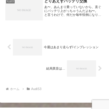
換って「どうよ！」って感じな...
とりあえずバッテリ交換
AudiS3
あ〜、あんまり乗っていないから、直ぐ
にバッテリ上がっちゃうんだよね〜。
と言うわけで、何だか毎年恒例になりつ
つあるバッテリ交換を行いました。 本
当は午前中から取りかかろうかと思った
んですが、交換作業中に雨に当たりそう
だったので、延期して午後...
今週はあまり走らず/インプレッション
結局異音は…
ホーム
AudiS3