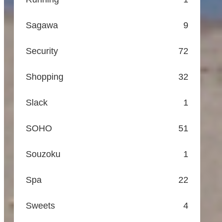
Sagawa
9
Security
72
Shopping
32
Slack
1
SOHO
51
Souzoku
1
Spa
22
Sweets
4