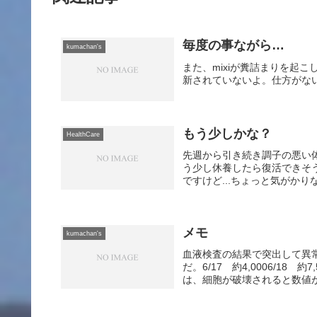
毎度の事ながら…
kumachan's
また、mixiが糞詰まりを起
新されていないよ。仕方がな
もう少しかな？
HealthCare
先週から引き続き調子の悪い
う少し休養したら復活できそ
ですけど...ちょっと気がかり
メモ
kumachan's
血液検査の結果で突出して異常
だ。6/17 約4,0006/18
は、細胞が破壊されると数値が高