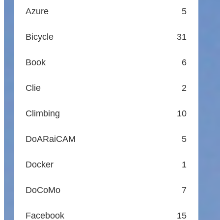
Azure
5
Bicycle
31
Book
6
Clie
2
Climbing
10
DoARaiCAM
5
Docker
1
DoCoMo
7
Facebook
15