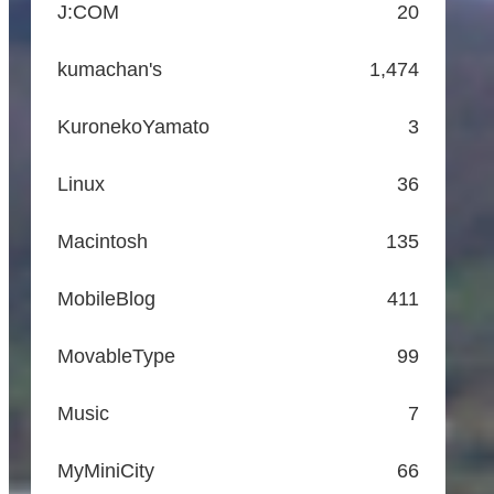
J:COM
20
kumachan's
1,474
KuronekoYamato
3
Linux
36
Macintosh
135
MobileBlog
411
MovableType
99
Music
7
MyMiniCity
66