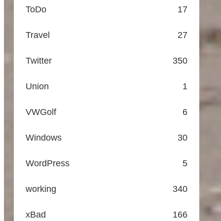
ToDo
17
Travel
27
Twitter
350
Union
1
VWGolf
6
Windows
30
WordPress
5
working
340
xBad
166