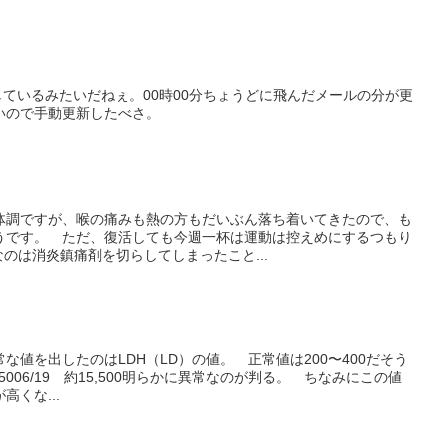
こしているみたいだねぇ。00時00分ちょうどに飛んだメールの分が更
いので手動更新したべさ。
体調ですが、喉の痛みも熱の方もだいぶん落ち着いてきたので、も
うです。 ただ、復活しても今週一杯は運動は控えめにするつもり
なのは消炎鎮痛剤を切らしてしまったこと...
な値を出したのはLDH（LD）の値。 正常値は200〜400だそう
 約7,5006/19 約15,500明らかに異常なのが判る。 ちなみにこの値
くな...