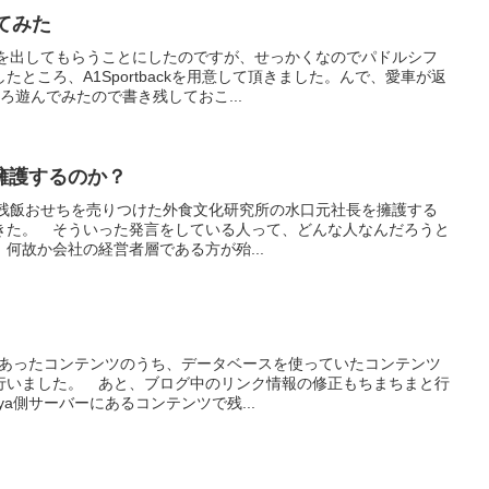
してみた
車を出してもらうことにしたのですが、せっかくなのでパドルシフ
ところ、A1Sportbackを用意して頂きました。んで、愛車が返
ろ遊んでみたので書き残しておこ...
擁護するのか？
ると、残飯おせちを売りつけた外食文化研究所の水口元社長を擁護する
きた。 そういった発言をしている人って、どんな人なんだろうと
何故か会社の経営者層である方が殆...
ーにあったコンテンツのうち、データベースを使っていたコンテンツ
行いました。 あと、ブログ中のリンク情報の修正もちまちまと行
ya側サーバーにあるコンテンツで残...