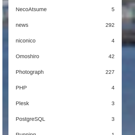
NecoAtsume
5
news
292
niconico
4
Omoshiro
42
Photograph
227
PHP
4
Plesk
3
PostgreSQL
3
Running
1