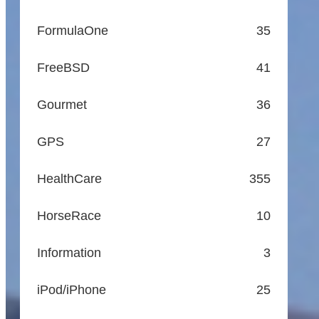
FormulaOne
35
FreeBSD
41
Gourmet
36
GPS
27
HealthCare
355
HorseRace
10
Information
3
iPod/iPhone
25