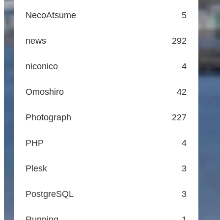
NecoAtsume
5
news
292
niconico
4
Omoshiro
42
Photograph
227
PHP
4
Plesk
3
PostgreSQL
3
Running
1