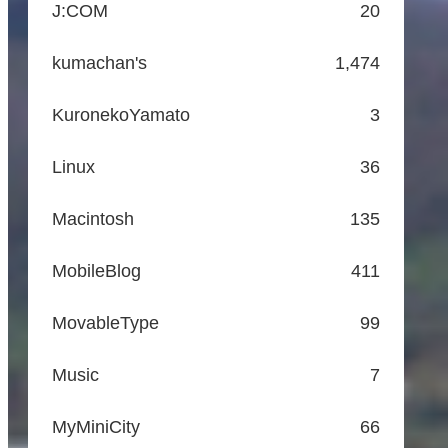
J:COM
20
kumachan's
1,474
KuronekoYamato
3
Linux
36
Macintosh
135
MobileBlog
411
MovableType
99
Music
7
MyMiniCity
66