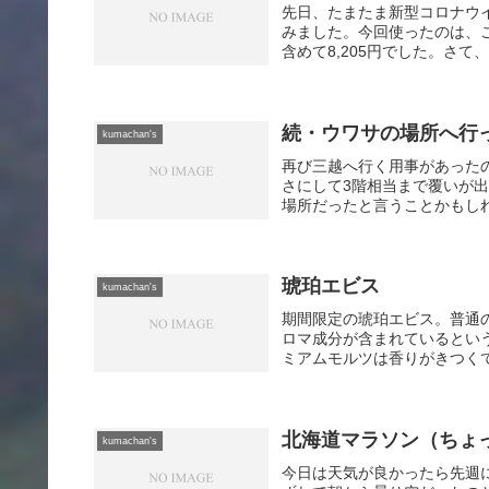
先日、たまたま新型コロナウ
みました。今回使ったのは、
含めて8,205円でした。さて
続・ウワサの場所へ行
kumachan's
再び三越へ行く用事があった
さにして3階相当まで覆いが
場所だったと言うことかもしれ
琥珀エビス
kumachan's
期間限定の琥珀エビス。普通
ロマ成分が含まれているとい
ミアムモルツは香りがきつくて
北海道マラソン（ちょ
kumachan's
今日は天気が良かったら先週