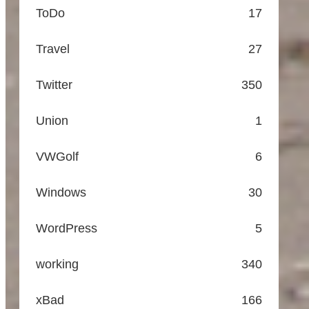
ToDo
17
Travel
27
Twitter
350
Union
1
VWGolf
6
Windows
30
WordPress
5
working
340
xBad
166