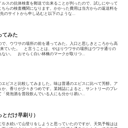
イルスの抗体検査を郵送で出来ることが判ったので、試しにやって
こちらの検査機関になります。かかった費用は当方からの返送料を
、先のサイトから申し込むと以下のような...
ってみた
ので、ウワサの場所の前を通ってみた。入口と思しきところから高
出来ていた。 と言うことは、やはりウワサの場所はウワサ通りの
ない。 おそらく白い林檎のマークが取りつ...
のエビスと比較してみました。味は普通のエビスに比べて芳醇。ア
うか、香りが少々きつめです。某雑誌によると、サントリーのプレ
「発泡酒を普段飲んでいる人にも分かり易い...
っとだけ早刷り）
に引き続いて山登りをしようと思っていたのですが、天気予報はは