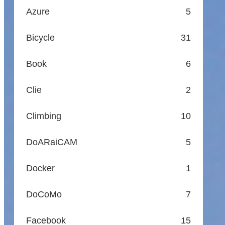
Azure
5
Bicycle
31
Book
6
Clie
2
Climbing
10
DoARaiCAM
5
Docker
1
DoCoMo
7
Facebook
15