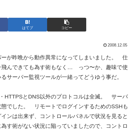
はてブ
コピー
2008.12.05
バーが昨晩から動作異常になってしまいました。 仕
ン飛んできても為す術もなく… っつ〜か、趣味で使
いるサーバー監視ツールが一緒ってどうゆう事だ。
・HTTPSとDNS以外のプロトコルは全滅。 サーバ
態でした。 リモートでログインするためのSSHも
グインは出来ず、コントロールパネルで状況を見ると
に為す術がない状況に陥っていましたので、コントロ
。