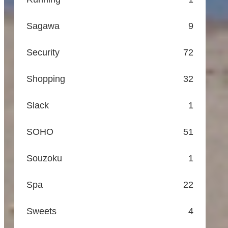
Sagawa
9
Security
72
Shopping
32
Slack
1
SOHO
51
Souzoku
1
Spa
22
Sweets
4