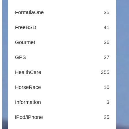
FormulaOne
35
FreeBSD
41
Gourmet
36
GPS
27
HealthCare
355
HorseRace
10
Information
3
iPod/iPhone
25