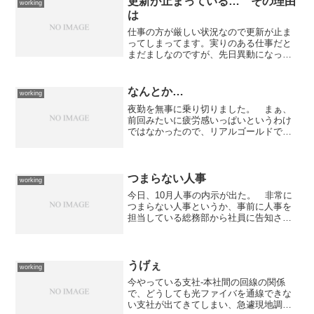
更新が止まっている… その理由
working
は
仕事の方が厳しい状況なので更新が止ま
ってしまってます。実りのある仕事だと
まだましなのですが、先日異動になった
バカ憎君の尻拭いの仕事なのでホント実
りのない仕事です。 どんな仕事かと言
うと、彼がやっていた日常業務に関して
なんとか…
working
の運用マニュアル（＝引き...
夜勤を無事に乗り切りました。 まぁ、
前回みたいに疲労感いっぱいというわけ
ではなかったので、リアルゴールドでも
充分だったかもしれませんが... とりあ
えず、リポビタンゴールドで乗り切った
という感じでしょうかね。
つまらない人事
working
今日、10月人事の内示が出た。 非常に
つまらない人事というか、事前に人事を
担当している総務部から社員に告知され
た「人事方針」には全く合致していない
人事。 どこが起点になっているかは判
らないが明白な玉突き人事。 来年以降
のデジタル置局の波に対...
うげぇ
working
今やっている支社-本社間の回線の関係
で、どうしても光ファイバを通線できな
い支社が出てきてしまい、急遽現地調査