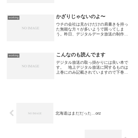
と打合せの為に出張に...仕事が詰まりす
ぎている上に病院通いをしている状況の
中で、通院予定日とガッチンコしてしま
い大変な事に... ...
かざりじゃないのよ〜
working
ウチの会社は見かけだけの肩書きを持っ
た無能な方々が多いようで困ってしま
う。昨日、デジタルデータ放送の制作設
備のプレゼンとデモがあるから...と言わ
れて駆り出されたのだが、爆笑を通り越
して呆れてしまうくらいウチのメンバー
のレベルが低くて恥ずか...
こんなのも読んでます
working
デジタル放送の取っ掛かりには良い本で
す。 地上デジタル放送に関するものは
上巻にのみ記載されていますので下巻は
役に立ちませんが...もちろん本業なので
ARIBの規格書や運用規定などにも目を通
しています。 非常に難解なので目を通
すだけです。 必...
北海道はまだだった…orz