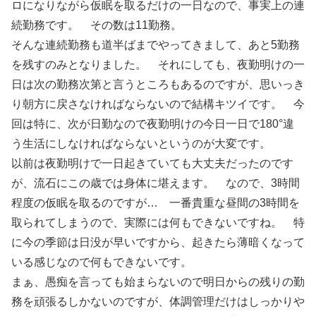
ロになりながら仮眠を取るだけの一日なので、事実上の連
続勤務です。 その数は11勤務。
そんな連続勤務も道半ばまでやってきまして、あと5勤務
を残すのみとなりました。 それにしても、夜勤明けの一
日は次の勤務次第と言うところもあるのですが、思いっき
り朝方に戻さなければならないので結構キツイです。 今
回は特に、次が日勤なので夜勤明けの今日一日で180°違
う生活にしなければならないというのが大変です。
以前は夜勤明けで一日起きていても大丈夫だったのです
が、流石にこの歳では身体に堪えます。 なので、3時間
程度の仮眠を取るのですが… 一番貴重な昼間の3時間を
取られてしまうので、実際には何もできないですね。 特
に今の季節は日没が早いですから、起きたら薄暗くなって
いる感じなので何もできないです。
まぁ、愚痴を言っても始まらないので明日からの残りの勤
務を頑張るしかないのですが、体調管理だけはしっかりや