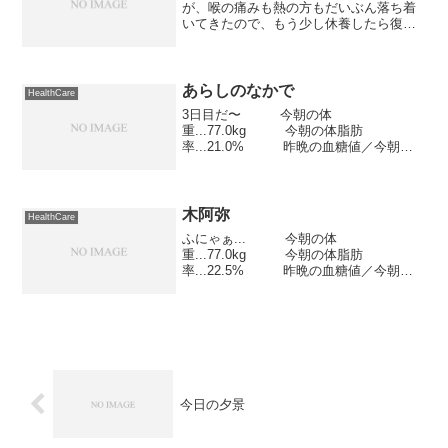
が、喉の痛みも熱の方もだいぶん落ち着
いてきたので、もう少し休養したら復活
できそうです。 ただ、復活しても今週
一杯は運動は控えめにするつもりですけ
ど...ちょっと気がかりなのは消炎鎮痛剤
を切らしてしまったこと...
あらしのなかで
HealthCare
3日目だ〜 今朝の体
重...77.0kg 今朝の体脂肪
率...21.0% 昨晩の血糖値／今朝の
血糖値...98mg/dL／101mg/dL 昨日
の歩行...7,915歩あらしの前の静けさでつ
か？
木阿弥
HealthCare
ふにゃぁ... 今朝の体
重...77.0kg 今朝の体脂肪
率...22.5% 昨晩の血糖値／今朝の
血糖値...---mg/dL／---mg/dL 昨日の
歩行...6,861歩これはまさしく「元の木阿
弥」
今日の夕景