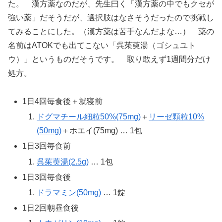
た。 漢方薬なのだが、先生曰く「漢方薬の中でもクセが
強い薬」だそうだが、選択肢はなさそうだったので挑戦し
てみることにした。（漢方薬は苦手なんだよな…） 薬の
名前はATOKでも出てこない「呉茱萸湯（ゴシュユト
ウ）」というものだそうです。 取り敢えず1週間分だけ
処方。
1日4回毎食後＋就寝前
ドグマチール細粒50%(75mg)
＋
リーゼ顆粒10%
(50mg)
＋ホエイ(75mg) … 1包
1日3回毎食前
呉茱萸湯(2.5g)
… 1包
1日3回毎食後
ドラマミン(50mg)
… 1錠
1日2回朝昼食後