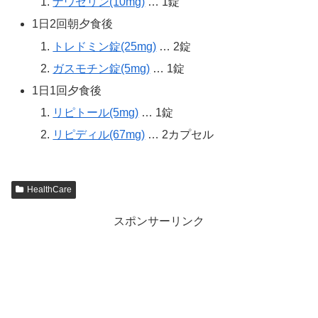
ナウゼリン(10mg)
… 1錠
1日2回朝夕食後
トレドミン錠(25mg)
… 2錠
ガスモチン錠(5mg)
… 1錠
1日1回夕食後
リピトール(5mg)
… 1錠
リピディル(67mg)
… 2カプセル
HealthCare
スポンサーリンク