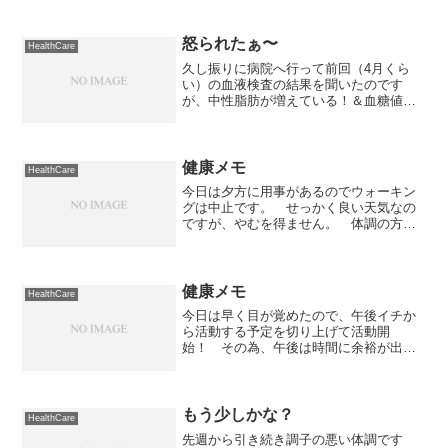
怒られたぁ〜
HealthCare
久し振りに病院へ行って前回（4月くら
い）の血液検査の結果を聞いたのです
が、中性脂肪が増えている！＆血糖値が
ヤバイ！と怒られちゃいました。 体重
も横ばいという話をしたら「やる気あん
の？（怒）」という反応。一応、多少は
運動するようになっているん...
健康メモ
HealthCare
今日は夕方に用事があるのでウォーキン
グは中止です。 せっかく良い天気なの
ですが、やむを得ません。 体調の方
は、早起きに失敗（なかなか起きられな
い）して疲労感が貯まっている感じで
す。体調眠気日中、30分ほど仮眠をと
る。吐き気特になし。倦怠感若...
健康メモ
HealthCare
今日は早く目が覚めたので、午後イチか
ら活動する予定を切り上げて活動開
始！ その為、午後は時間に余裕が出来
たので、昨日に引き続きウォーキングを
しました。 もちろんコースは8kmコー
ス。 合間を見て新たに10kmコースを開
拓しようかな〜。体調眠...
もう少しかな？
HealthCare
先週から引き続き調子の悪い体調です